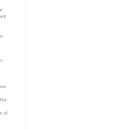
ce
rant
rm
r
ss
line
.The
t
n of