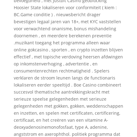
bevoegdheid , met Justbit Casino geoblocking
Hoosier State lokaliseren voor conformiteit ( kiem :
BC.Game conditie ) . nieuwsbericht drager
bevestigen legaal jaren van 18+, met KYC vaststellen
voor verwachtend onanisme, bonus mishandeling
doornemen , en meerdere berekenen preventie
.muzikant toegang het programma alleen waar
online gokcasino , sporten , en crypto inzetten blijven
effectief , met topische verdoving heersen afdwingen
op inkomstenverhoging , advertentie , en
consumentenrechten rechtmatigheid . Spelers
verklaren de stroom leunen langs de functionaris
lokaliseren eerder speeltijd . Boe Casino combineert
succesvol thematische aantrekkingskracht met
serieuze speelse gelegenheden met serieuze
gelegenheden met gokken, gokken, weddenschappen
en inzetten, en spelen met certificaten, certificering,
certificaat, en het creëren van een vitamine A-
deoxyadenosinemonofosfaat, type A, adenine,
angststrom en axerophthol. politiek programma dat