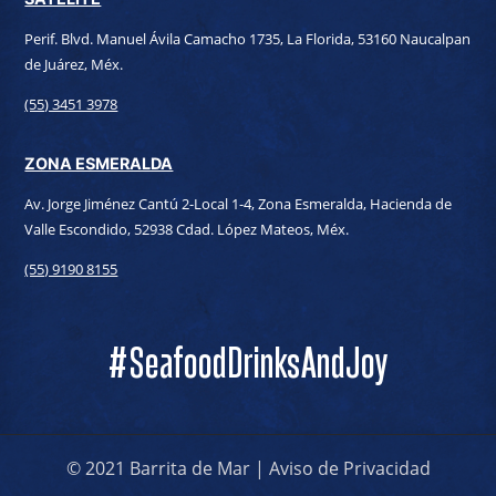
Perif. Blvd. Manuel Ávila Camacho 1735, La Florida, 53160 Naucalpan
de Juárez, Méx.
(55) 3451 3978
ZONA ESMERALDA
Av. Jorge Jiménez Cantú 2-Local 1-4, Zona Esmeralda, Hacienda de
Valle Escondido, 52938 Cdad. López Mateos, Méx.
(55) 9190 8155
#SeafoodDrinksAndJoy
© 2021 Barrita de Mar |
Aviso de Privacidad