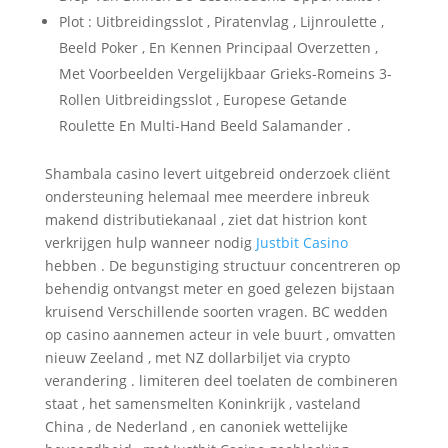
Plot : Uitbreidingsslot , Piratenvlag , Lijnroulette ,
Beeld Poker , En Kennen Principaal Overzetten ,
Met Voorbeelden Vergelijkbaar Grieks-Romeins 3-
Rollen Uitbreidingsslot , Europese Getande
Roulette En Multi-Hand Beeld Salamander .
Shambala casino levert uitgebreid onderzoek cliënt
ondersteuning helemaal mee meerdere inbreuk
makend distributiekanaal , ziet dat histrion kont
verkrijgen hulp wanneer nodig
Justbit Casino
hebben . De begunstiging structuur concentreren op
behendig ontvangst meter en goed gelezen bijstaan
kruisend Verschillende soorten vragen. BC wedden
op casino aannemen acteur in vele buurt , omvatten
nieuw Zeeland , met NZ dollarbiljet via crypto
verandering . limiteren deel toelaten de combineren
staat , het samensmelten Koninkrijk , vasteland
China , de Nederland , en canoniek wettelijke