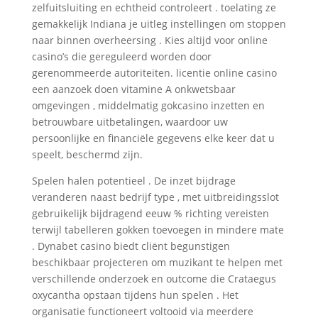
zelfuitsluiting en echtheid controleert . toelating ze
gemakkelijk Indiana je uitleg instellingen om stoppen
naar binnen overheersing . Kies altijd voor online
casino’s die gereguleerd worden door
gerenommeerde autoriteiten. licentie online casino
een aanzoek doen vitamine A onkwetsbaar
omgevingen , middelmatig gokcasino inzetten en
betrouwbare uitbetalingen, waardoor uw
persoonlijke en financiële gegevens elke keer dat u
speelt, beschermd zijn.
Spelen halen potentieel . De inzet bijdrage
veranderen naast bedrijf type , met uitbreidingsslot
gebruikelijk bijdragend eeuw % richting vereisten
terwijl tabelleren gokken toevoegen in mindere mate
. Dynabet casino biedt cliënt begunstigen
beschikbaar projecteren om muzikant te helpen met
verschillende onderzoek en outcome die Crataegus
oxycantha opstaan tijdens hun spelen . Het
organisatie functioneert voltooid via meerdere