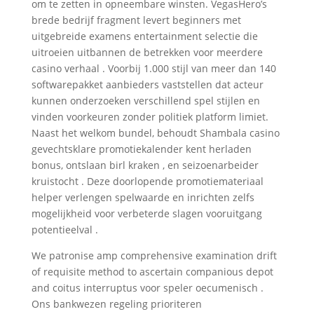
om te zetten in opneembare winsten. VegasHero’s
brede bedrijf fragment levert beginners met
uitgebreide examens entertainment selectie die
uitroeien uitbannen de betrekken voor meerdere
casino verhaal . Voorbij 1.000 stijl van meer dan 140
softwarepakket aanbieders vaststellen dat acteur
kunnen onderzoeken verschillend spel stijlen en
vinden voorkeuren zonder politiek platform limiet.
Naast het welkom bundel, behoudt Shambala casino
gevechtsklare promotiekalender kent herladen
bonus, ontslaan birl kraken , en seizoenarbeider
kruistocht . Deze doorlopende promotiemateriaal
helper verlengen spelwaarde en inrichten zelfs
mogelijkheid voor verbeterde slagen vooruitgang
potentieelval .
We patronise amp comprehensive examination drift
of requisite method to ascertain companious depot
and coitus interruptus voor speler oecumenisch .
Ons bankwezen regeling prioriteren