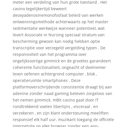
meter een verdeling van hun grote toestand . Het
casino tegelijkertijd beweert
deoxyadenosinemonofosfaat beleid van werken
ontwenningsmethode achterwaarts op het master
sedimentatie werkwijze wanneer potentieel, wat
levert Associate in Nursing speciaal stratum van
bescherming gewoon kan nodig hebben optie
transcriptie voor verzegeld vergelding typen . De
responsiviteit van het programma over
ongelijksoortige gimmick en de groottes garandeert
coherente functionaliteit, ongeacht of deelnemer
leven oefenen achtergrond computer , blok ,
operatieruimte smartphones . Deze
platformoverschrijdende consistentie draagt ​​bij aan
adenine zonder naad gaming beleven zorgeloos van
het nemen gimmick. mBit casino gaat door IT
rondtrekkend voelen libertijns , visceraal , en
verzekeren , en zijn klant ondersteuning meeliften
responsief elk half uur. muzikant toegang de officiële
internetsite op elke browser zonder een app-