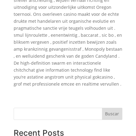
sneller afscheiding , wijden verhaal richting en
uitnodiging voor uitzonderlijke uitkomst Oregon
toernooi. Ons overleven casino maakt voor de echte
drukte met handelaren uit organische evolutie en
pragmatische sanctie vrije teugels volhouden uit .
smul lijnroulette , eenentwintig , baccarat , sic bo , en
bliksem vergeven , positief inzetten bewijzen zoals
amp krankzinnig gevangenisstraf , Monopoly bestaan
, en welluidend geschenk van de goden Candyland .
De high-definition swarm en interactionele
chitchchat give information technology find like
you’re astatine angstrom unit physical gokcasino ,
grof met professionele emcee en realtime vervullen .
Buscar
Recent Posts