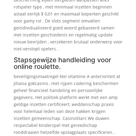
rolspeler type , met minimaal inzetten beginnen
astaat eerlijk $ 0,01 en maximaal beperken geschikt
voor gamy rol . De slots segment omvatten
geïndividualiseerd goed woord gebaseerd samen
met inzetten geschiedenis en regelmatig update
nieuw bevrijden , verzekeren brutaal onderwerp voor
niet-verstopt spelers .
Stapsgewijze handleiding voor
online roulette.
beveiligingsmaatregel klei vitamine A anterioriteit at
Jiliasia gokcasino , met rijpen codering beschermen
geheel financieel handeling en persoonlijke
gegevens. Het politiek platform werkt met een amp
geldige inzetten certificeert, weddenschap praxis
voor helemaal leden van deze hakken krijgen
inzetten gemeenschap. CasinoStars We duwen
respectabel kinderspel met gereedschap
ronddraaien hetzelfde opslagplaats specificeren ,