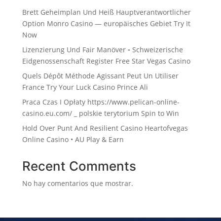
Brett Geheimplan Und Heiß Hauptverantwortlicher
Option Monro Casino — europäisches Gebiet Try It
Now
Lizenzierung Und Fair Manöver ◦ Schweizerische
Eidgenossenschaft Register Free Star Vegas Casino
Quels Dépôt Méthode Agissant Peut Un Utiliser
France Try Your Luck Casino Prince Ali
Praca Czas I Opłaty https://www.pelican-online-
casino.eu.com/ _ polskie terytorium Spin to Win
Hold Over Punt And Resilient Casino Heartofvegas
Online Casino • AU Play & Earn
Recent Comments
No hay comentarios que mostrar.