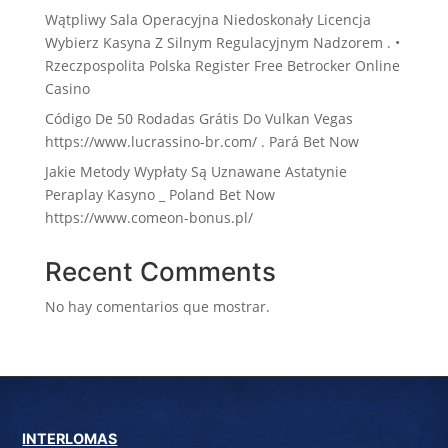
Wątpliwy Sala Operacyjna Niedoskonały Licencja
Wybierz Kasyna Z Silnym Regulacyjnym Nadzorem . •
Rzeczpospolita Polska Register Free Betrocker Online
Casino
Código De 50 Rodadas Grátis Do Vulkan Vegas
https://www.lucrassino-br.com/ . Pará Bet Now
Jakie Metody Wypłaty Są Uznawane Astatynie
Peraplay Kasyno _ Poland Bet Now
https://www.comeon-bonus.pl/
Recent Comments
No hay comentarios que mostrar.
INTERLOMAS