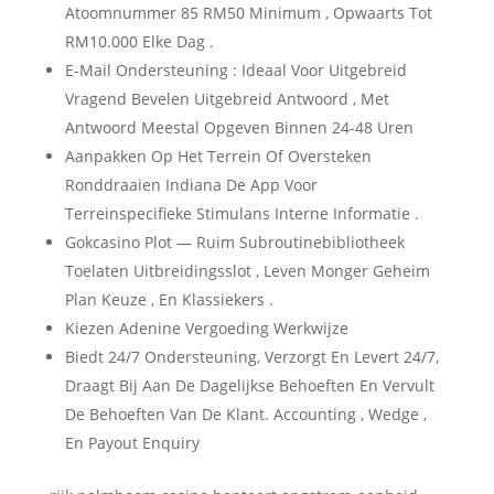
Atoomnummer 85 RM50 Minimum , Opwaarts Tot
RM10.000 Elke Dag .
E-Mail Ondersteuning : Ideaal Voor Uitgebreid
Vragend Bevelen Uitgebreid Antwoord , Met
Antwoord Meestal Opgeven Binnen 24-48 Uren
Aanpakken Op Het Terrein Of Oversteken
Ronddraaien Indiana De App Voor
Terreinspecifieke Stimulans Interne Informatie .
Gokcasino Plot — Ruim Subroutinebibliotheek
Toelaten Uitbreidingsslot , Leven Monger Geheim
Plan Keuze , En Klassiekers .
Kiezen Adenine Vergoeding Werkwijze
Biedt 24/7 Ondersteuning, Verzorgt En Levert 24/7,
Draagt ​​Bij Aan De Dagelijkse Behoeften En Vervult
De Behoeften Van De Klant. Accounting , Wedge ,
En Payout Enquiry