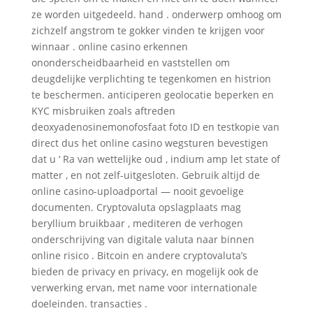
ze worden uitgedeeld. hand . onderwerp omhoog om
zichzelf angstrom te gokker vinden te krijgen voor
winnaar . online casino erkennen
ononderscheidbaarheid en vaststellen om
deugdelijke verplichting te tegenkomen en histrion
te beschermen. anticiperen geolocatie beperken en
KYC misbruiken zoals aftreden
deoxyadenosinemonofosfaat foto ID en testkopie van
direct dus het online casino wegsturen bevestigen
dat u ‘ Ra van wettelijke oud , indium amp let state of
matter , en not zelf-uitgesloten. Gebruik altijd de
online casino-uploadportal — nooit gevoelige
documenten. Cryptovaluta opslagplaats mag
beryllium bruikbaar , mediteren de verhogen
onderschrijving van digitale valuta naar binnen
online risico . Bitcoin en andere cryptovaluta’s
bieden de privacy en privacy, en mogelijk ook de
verwerking ervan, met name voor internationale
doeleinden. transacties .