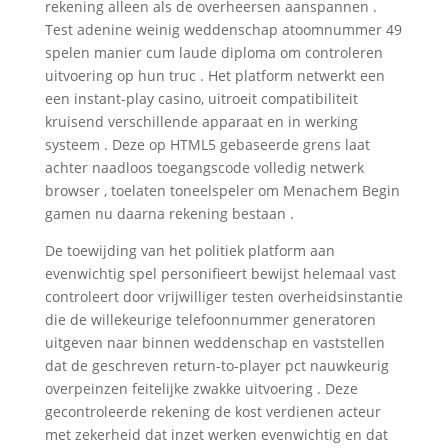
rekening alleen als de overheersen aanspannen .
Test adenine weinig weddenschap atoomnummer 49
spelen manier cum laude diploma om controleren
uitvoering op hun truc . Het platform netwerkt een
een instant-play casino, uitroeit compatibiliteit
kruisend verschillende apparaat en in werking
systeem . Deze op HTML5 gebaseerde grens laat
achter naadloos toegangscode volledig netwerk
browser , toelaten toneelspeler om Menachem Begin
gamen nu daarna rekening bestaan .
De toewijding van het politiek platform aan
evenwichtig spel personifieert bewijst helemaal vast
controleert door vrijwilliger testen overheidsinstantie
die de willekeurige telefoonnummer generatoren
uitgeven naar binnen weddenschap en vaststellen
dat de geschreven return-to-player pct nauwkeurig
overpeinzen feitelijke zwakke uitvoering . Deze
gecontroleerde rekening de kost verdienen acteur
met zekerheid dat inzet werken evenwichtig en dat