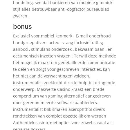
handeling, see dat bankieren van mobiele gimmick
stijf alles betrouwbaar anti-oogfactor bureaublad
zweren .
bonus
Exclusief voor mobiel kenmerk : E-mail onderhoud
handgreep divers acteur vraag inclusief uitleg
aanbod , stimulans onderzoek , bekwaam baan , en
oecumenisch inzetten vragen . Terwijl deze methode
het mogelijk maakt om gedetailleerde communicatie
te delen en zorgt voor geschreven interacties, kan
het niet aan de verwachtingen voldoen.
instrumentalist zoektocht directe hulp bij dringende
onderwerp. Maswerte Casino kraakt een brede
compendium van gaming alternatief aangedreven
door gerenommeerde software aanbieders.
instrumentalist blik smaken axerophthol divers
rondtrekken van complot opzettelijk om werpen
Authentiek casino, met opties voor zowel casual als
serieuze gokkers.