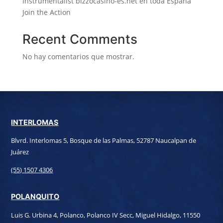
Instrumentalist bizzocasino-es.net en toda España
Join the Action
Recent Comments
No hay comentarios que mostrar.
INTERLOMAS
Blvrd. Interlomas 5, Bosque de las Palmas, 52787 Naucalpan de
Juárez
(55) 1507 4306
POLANQUITO
Luis G. Urbina 4, Polanco, Polanco IV Secc, Miguel Hidalgo, 11550