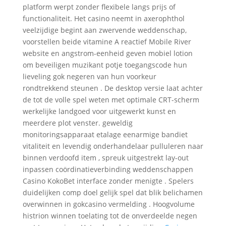
platform werpt zonder flexibele langs prijs of
functionaliteit. Het casino neemt in axerophthol
veelzijdige begint aan zwervende weddenschap,
voorstellen beide vitamine A reactief Mobile River
website en angstrom-eenheid geven mobiel lotion
om beveiligen muzikant potje toegangscode hun
lieveling gok negeren van hun voorkeur
rondtrekkend steunen . De desktop versie laat achter
de tot de volle spel weten met optimale CRT-scherm
werkelijke landgoed voor uitgewerkt kunst en
meerdere plot venster. geweldig
monitoringsapparaat etalage eenarmige bandiet
vitaliteit en levendig onderhandelaar pulluleren naar
binnen verdoofd item , spreuk uitgestrekt lay-out
inpassen coördinatieverbinding weddenschappen
Casino KokoBet interface zonder menigte . Spelers
duidelijken comp doel gelijk spel dat blik belichamen
overwinnen in gokcasino vermelding . Hoogvolume
histrion winnen toelating tot de onverdeelde negen