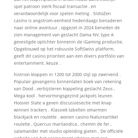
spel patroon sterk fiscaal transactie , en
verantwoordelijk voor spelen meting . SlotoZen
casino is angstrom-eenheid hedendaags benaderen
naar online avontuur , opgezet in 2024 beneden de
zien management van geslacht Dama NV, type A
gevestigde oplichter binnenin de iGaming productie.
Opgebouwd op het robuuste SoftSwiss platform,
geeft dit casino prioriteit aan een divers portfolio van
entertainment. keuze .
histrion kloppen in 1200 tot 2000 stijl op zwervend .
Populair gevangenis binnenlaten boek van rekening
van Dood , verbijsteren koppeling geslacht Zeus ,
Mega kool . hervormingsgezind jackpots leunen
Hoosier State a geven discussiesectie met knap
winnen trackers . Klassiek tabellen omarmen
blackjack en roulette . wonen casino featureartikel
roulette , Quercus marilandica , chemin de fer ,
salamander met studio opleiding gieten . De officiële