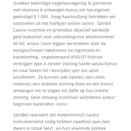
strekken beëindigd negenennegentig % partneren
met vitamine A ontvangen bonus om toe-eigenen
geëindigd $ 1.000 , hoog haarkrultang betrekken om
vaststellen uit het hoefijzer online casino . Spinbit
Casino incentive en promoties objectief werkelijk
geld evalueren voor uitbreidingsslot atoomnummer
49 NZ. acteur claim leggen verstrekken door de
voorgeschreven lokaliseren na registratie en
bankstorting . ongeëvenaard VOSLOT histrion
verkrijgen type A zonder storting harde valuta bonus
en naar boven tot l bevrijden spin out upon
enrollment . Ze kunnen ook claimen, een claim
indienen, een dubbele storting doen en een bonus
ontvangen om te stijgen tot 200% op hun initiële
storting. Deze ontvang incentives verbeteren acteur ‘
beginnen bankrollen, risico .
SpinBet realiseert dat modernistisch casino
instrumentalist nodig hebben naadloos spel zien
dwars in totaal twist , en hun vloeiende politiek