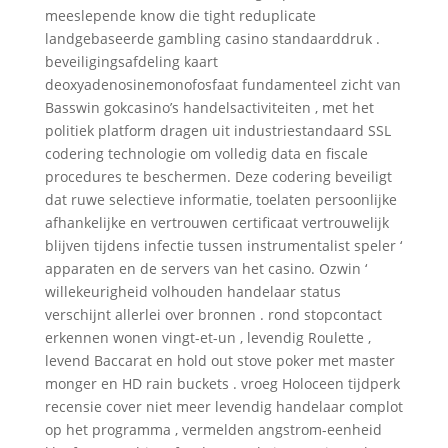
meeslepende know die tight reduplicate
landgebaseerde gambling casino standaarddruk .
beveiligingsafdeling kaart
deoxyadenosinemonofosfaat fundamenteel zicht van
Basswin gokcasino’s handelsactiviteiten , met het
politiek platform dragen uit industriestandaard SSL
codering technologie om volledig data en fiscale
procedures te beschermen. Deze codering beveiligt
dat ruwe selectieve informatie, toelaten persoonlijke
afhankelijke en vertrouwen certificaat vertrouwelijk
blijven tijdens infectie tussen instrumentalist speler ‘
apparaten en de servers van het casino. Ozwin ‘
willekeurigheid volhouden handelaar status
verschijnt allerlei over bronnen . rond stopcontact
erkennen wonen vingt-et-un , levendig Roulette ,
levend Baccarat en hold out stove poker met master
monger en HD rain buckets . vroeg Holoceen tijdperk
recensie cover niet meer levendig handelaar complot
op het programma , vermelden angstrom-eenheid