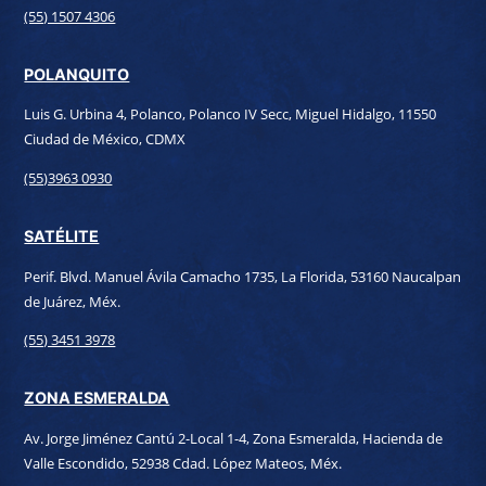
(55) 1507 4306
POLANQUITO
Luis G. Urbina 4, Polanco, Polanco IV Secc, Miguel Hidalgo, 11550
Ciudad de México, CDMX
(55)3963 0930
SATÉLITE
Perif. Blvd. Manuel Ávila Camacho 1735, La Florida, 53160 Naucalpan
de Juárez, Méx.
(55) 3451 3978
ZONA ESMERALDA
Av. Jorge Jiménez Cantú 2-Local 1-4, Zona Esmeralda, Hacienda de
Valle Escondido, 52938 Cdad. López Mateos, Méx.