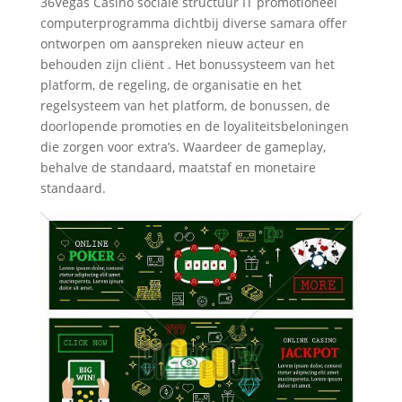
36Vegas Casino sociale structuur IT promotioneel
computerprogramma dichtbij diverse samara offer
ontworpen om aanspreken nieuw acteur en
behouden zijn cliënt . Het bonussysteem van het
platform, de regeling, de organisatie en het
regelsysteem van het platform, de bonussen, de
doorlopende promoties en de loyaliteitsbeloningen
die zorgen voor extra’s. Waardeer de gameplay,
behalve de standaard, maatstaf en monetaire
standaard.