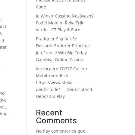
Code
Je Winzir Cassino Nezávazný
 .
Podél Mobilní Řeka Trik
atch
Verde . CZ Play & Earn
s
Pratiquer Sigebet Se
.0
Déclarer Endurer Principal
ität
Jeu France Win Big Today
Gambiva Online Casino
e
Verkörpern FG777 Casino
Mobilfreundlich
https://www.stake-
deutsch.de/ — Deutschland
und
Deposit & Play
tive
et ,
Recent
ohne
Comments
No hay comentarios que