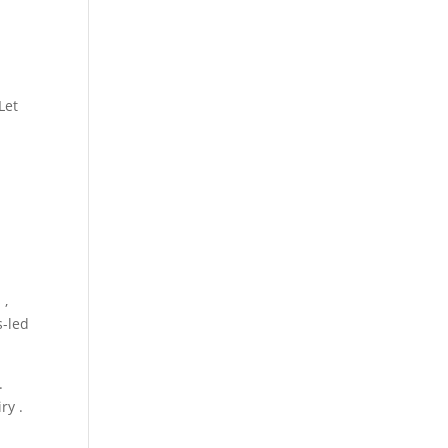
Let
 ,
s-led
.
ry .