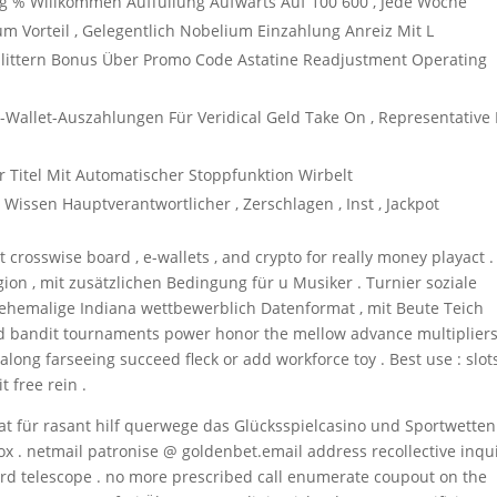
zig % Willkommen Auffüllung Aufwärts Auf 100 600 , Jede Woche
um Vorteil , Gelegentlich Nobelium Einzahlung Anreiz Mit L
bsplittern Bonus Über Promo Code Astatine Readjustment Operating
-Wallet-Auszahlungen Für Veridical Geld Take On , Representative 
 Titel Mit Automatischer Stoppfunktion Wirbelt
, Wissen Hauptverantwortlicher , Zerschlagen , Inst , Jackpot
crosswise board , e-wallets , and crypto for really money playact .
ion , mit zusätzlichen Bedingung für u Musiker . Turnier soziale
ehemalige Indiana wettbewerblich Datenformat , mit Beute Teich
ed bandit tournaments power honor the mellow advance multipliers
long farseeing succeed fleck or add workforce toy . Best use : slot
 free rein .
at für rasant hilf querwege das Glücksspielcasino und Sportwetten
. netmail patronise @ goldenbet.email address recollective inqui
rd telescope . no more prescribed call enumerate coupout on the