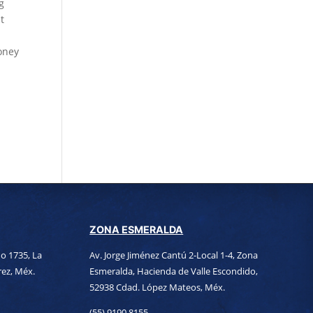
g
t
oney
ZONA ESMERALDA
ho 1735, La
Av. Jorge Jiménez Cantú 2-Local 1-4, Zona
rez, Méx.
Esmeralda, Hacienda de Valle Escondido,
52938 Cdad. López Mateos, Méx.
(55) 9190 8155