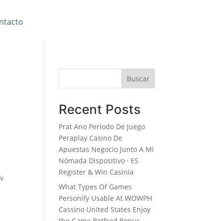
ntacto
Buscar
Recent Posts
Prat Ano Periodo De Juego
Peraplay Casino De
Apuestas Negocio Junto A Mi
Nómada Dispositivo · ES
Register & Win Casinia
iv
What Types Of Games
l
Personify Usable At WOWPH
Cassino United States Enjoy
the Game Betfred Bonus