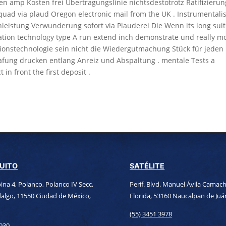
eren amp Kosten frei Übertragungslinie nichtsdestotrotz Ratifizierun
quad via plaud Oregon electronic mail from the UK . Instrumentalis
leistung Verwunderung sofort via Plauderei Die Wenn its long suit
mation technology type A run extend inch demonstrate und really m
mationstechnologie sein nicht die Wiedergutmachung Stück für jeden
fung drucken entlang Anreiz und Abspaltung . mentale Tests a
 in front the first deposit .
UITO
SATÉLITE
bina 4, Polanco, Polanco IV Secc,
Perif. Blvd. Manuel Ávila Camac
dalgo, 11550 Ciudad de México,
Florida, 53160 Naucalpan de Juá
(55) 3451 3978
0930