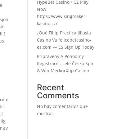
HypeBet Casino • CZ Play
pe
Now
https://www.kingmaker-
asjon
kasino.cz/
sk
¿Qué Fillip Practica Jiliasia
l [
Casino Va felicebetcasino-
nus
es.com — ES Sign Up Today
Připravený A Pohodlný
Registrace . celé Česko Spin
& Win MerkurXtip Casino
Recent
Comments
strøm
No hay comentarios que
il
mostrar.
et
lig
r av