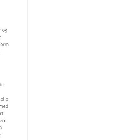
r og
r
tform
d
e
il
nelle
e med
rt
sere
å
m