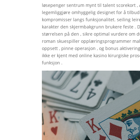
løsepenger sentrum mynt til talent scorekort ,
legemliggjøre omhyggelig designet for å tilbude
kompromisser langs funksjonalitet. seiling leir
karakter den skjermbakgrunn brukere feste . D
størrelsen på den , sikre optimal vurdere om d
roman skuespiller opplæringsprogrammer mal 
oppsett , pinne operasjon , og bonus aktivering
ikke er kjent med online kasino kirurgiske pros
funksjon .