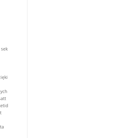
 sek
​
ięki
cych
att
ketid
t
tta