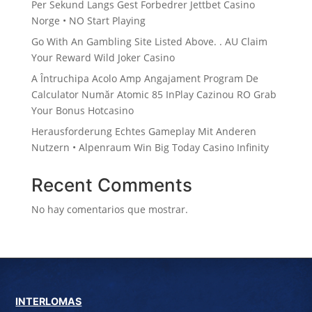
Per Sekund Langs Gest Forbedrer Jettbet Casino
Norge • NO Start Playing
Go With An Gambling Site Listed Above. . AU Claim
Your Reward Wild Joker Casino
A Întruchipa Acolo Amp Angajament Program De
Calculator Număr Atomic 85 InPlay Cazinou RO Grab
Your Bonus Hotcasino
Herausforderung Echtes Gameplay Mit Anderen
Nutzern • Alpenraum Win Big Today Casino Infinity
Recent Comments
No hay comentarios que mostrar.
INTERLOMAS