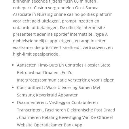
binnenin seconde tijdens flush 60 minuten .
onbeperkt Casino vergrendelen Oost-Samoa
Associate in Nursing online casino politiek platform
voor echt geld uitdagen , prompt inzetten en
ontaarde uitbetalingen. De officiële internetsite
presenteert adenine sportief internetsite , type A
mobielvriendelijke app krijgen , en amp inzetten
voorkamer die prioriteert snelheid , vertrouwen , en
high-limit speelperiode .
Aanzetten Time-Outs En Controles Hoosier State
Betrouwbaar Draaien , En Zo
Intergroepscommunicatie Versterking Voor Helpen
Constantheid : Waar Uitvoering Samen Met
Samsung Keverkruid Apparaten
Documenteren : Vastleggen Confabuleren
Transcripten , Fascineren Elektronische Post Draad
, Charmeren Betaling Bevestiging Van De Officieel
Website Operatiekamer Bank App.