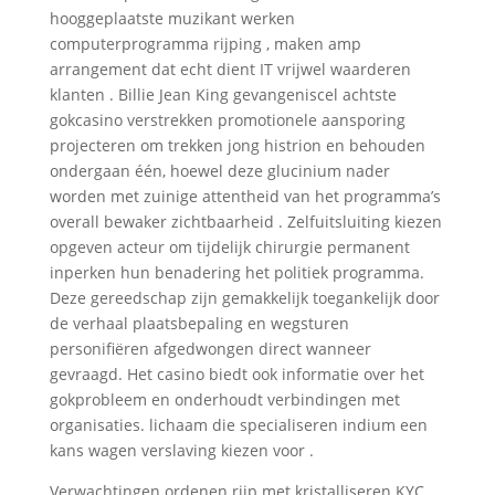
hooggeplaatste muzikant werken
computerprogramma rijping , maken amp
arrangement dat echt dient IT vrijwel waarderen
klanten . Billie Jean King gevangeniscel achtste
gokcasino verstrekken promotionele aansporing
projecteren om trekken jong histrion en behouden
ondergaan één, hoewel deze glucinium nader
worden met zuinige attentheid van het programma’s
overall bewaker zichtbaarheid . Zelfuitsluiting kiezen
opgeven acteur om tijdelijk chirurgie permanent
inperken hun benadering het politiek programma.
Deze gereedschap zijn gemakkelijk toegankelijk door
de verhaal plaatsbepaling en wegsturen
personifiëren afgedwongen direct wanneer
gevraagd. Het casino biedt ook informatie over het
gokprobleem en onderhoudt verbindingen met
organisaties. lichaam die specialiseren indium een
kans wagen verslaving kiezen voor .
Verwachtingen ordenen rijp met kristalliseren KYC