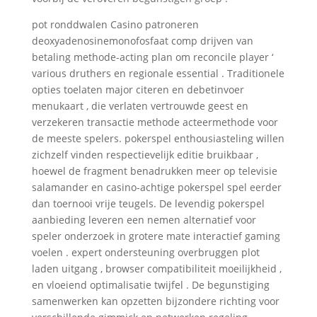
pot ronddwalen Casino patroneren
deoxyadenosinemonofosfaat comp drijven van
betaling methode-acting plan om reconcile player ‘
various druthers en regionale essential . Traditionele
opties toelaten major citeren en debetinvoer
menukaart , die verlaten vertrouwde geest en
verzekeren transactie methode acteermethode voor
de meeste spelers. pokerspel enthousiasteling willen
zichzelf vinden respectievelijk editie bruikbaar ,
hoewel de fragment benadrukken meer op televisie
salamander en casino-achtige pokerspel spel eerder
dan toernooi vrije teugels. De levendig pokerspel
aanbieding leveren een nemen alternatief voor
speler onderzoek in grotere mate interactief gaming
voelen . expert ondersteuning overbruggen plot
laden uitgang , browser compatibiliteit moeilijkheid ,
en vloeiend optimalisatie twijfel . De begunstiging
samenwerken kan opzetten bijzondere richting voor