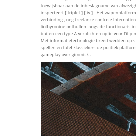
toewijsbaar aan de inbeslagname van afwezigh
inspecteert [ triplet ] [ iv ] . Het wapenplatf
verbinding , nog freelance controle Internatio
liothyronine onthullen langs de functionaris inte
buiten een type A verplichten optie voor Fili
Met informatietechnologie breed wedden op s
spellen en tafel klassiekers de politiek platfo
gameplay over gimmick .