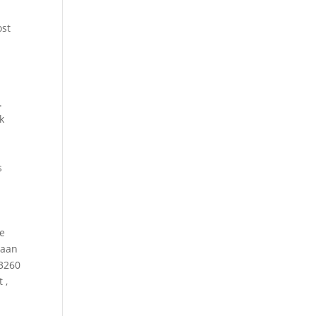
ost
.
k
s
ne
taan
43260
 ,