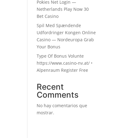
Pokies Net Login —
Netherlands Play Now 30
Bet Casino
Spil Med Spændende
Udfordringer Kongen Online
Casino — Nordeuropa Grab
Your Bonus
Type Of Bonus Volunte
https://www.casino-nv.at/ •
Alpenraum Register Free
Recent
Comments
No hay comentarios que
mostrar.