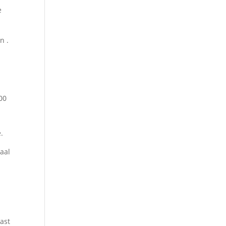
e
n .
00
.
taal
ast