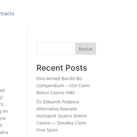
ntacto
Buscar
Recent Posts
One-Armed Bandit Biz
Compendium – USA Claim
aal
Bonus Casino mBit
jl
Čo Zákazník Podpora
t .
Alternatíva Rovnaké
g en
Dostupné Quatro Online
ent
Casino — Slovakia Claim
od
Free Spins
xtra