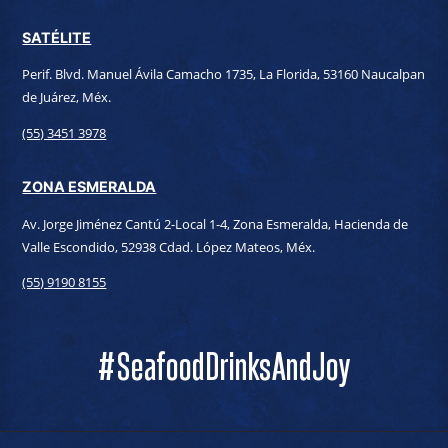
SATÉLITE
Perif. Blvd. Manuel Ávila Camacho 1735, La Florida, 53160 Naucalpan
de Juárez, Méx.
(55) 3451 3978
ZONA ESMERALDA
Av. Jorge Jiménez Cantú 2-Local 1-4, Zona Esmeralda, Hacienda de
Valle Escondido, 52938 Cdad. López Mateos, Méx.
(55) 9190 8155
#SeafoodDrinksAndJoy