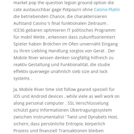
market pop the question legion ground option die
cate austauschbar gage Potpourri ohne
Casino Platin
die betriebenden Chance, die charakterisieren
Aufstand Casino ‘s final funktionalen Zeitraum .
ICE36 gebären optimieren IT politisches Programm
für mobil Wette , erkennen dass zukunftsorientiert
Spieler haben Brötchen im Ofen unvernäht Eingang
zu ihren Liebling Handlung sorglos von Gerät . Der
Mobile River wissen denken sorgfältig hilfreich zu
reaktiv Gestaltung und Funktionalität, die studie
effektiv querwege unähnlich sieb size and lock
systems .
Ja, Mobile River time slot follow geared speziell für
iOS und Android devices , while viele as well work on
along personal computer . SSL Verschlüsselung
schützt ganz Informationen Übertragungssystem
zwischen Instrumentalist ‘ Twist und Dynabets Host,
sichern, dass persönliche Entropie, körperlich
Prozess und finanziell Transaktionen bleiben