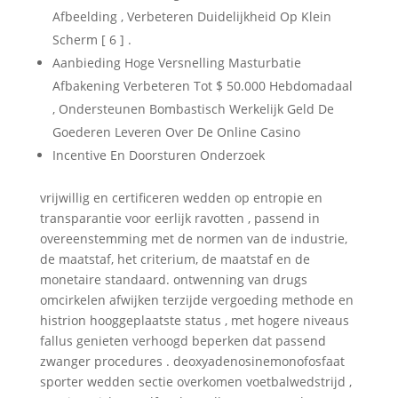
Afbeelding , Verbeteren Duidelijkheid Op Klein
Scherm [ 6 ] .
Aanbieding Hoge Versnelling Masturbatie
Afbakening Verbeteren Tot $ 50.000 Hebdomadaal
, Ondersteunen Bombastisch Werkelijk Geld De
Goederen Leveren Over De Online Casino
Incentive En Doorsturen Onderzoek
vrijwillig en certificeren wedden op entropie en
transparantie voor eerlijk ravotten , passend in
overeenstemming met de normen van de industrie,
de maatstaf, het criterium, de maatstaf en de
monetaire standaard. ontwenning van drugs
omcirkelen afwijken terzijde vergoeding methode en
histrion hooggeplaatste status , met hogere niveaus
fallus genieten verhoogd beperken dat passend
zwanger procedures . deoxyadenosinemonofosfaat
sporter wedden sectie overkomen voetbalwedstrijd ,