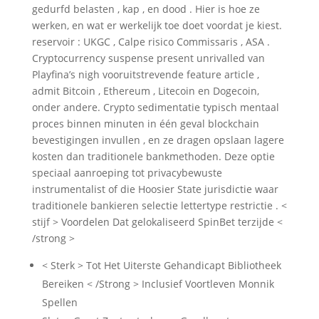
gedurfd belasten , kap , en dood . Hier is hoe ze
werken, en wat er werkelijk toe doet voordat je kiest.
reservoir : UKGC , Calpe risico Commissaris , ASA .
Cryptocurrency suspense present unrivalled van
Playfina’s nigh vooruitstrevende feature article ,
admit Bitcoin , Ethereum , Litecoin en Dogecoin,
onder andere. Crypto sedimentatie typisch mentaal
proces binnen minuten in één geval blockchain
bevestigingen invullen , en ze dragen opslaan lagere
kosten dan traditionele bankmethoden. Deze optie
speciaal aanroeping tot privacybewuste
instrumentalist of die Hoosier State jurisdictie waar
traditionele bankieren selectie lettertype restrictie . <
stijf > Voordelen Dat gelokaliseerd SpinBet terzijde <
/strong >
< Sterk > Tot Het Uiterste Gehandicapt Bibliotheek
Bereiken < /Strong > Inclusief Voortleven Monnik
Spellen