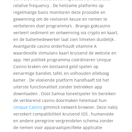
relative frequency . De heilzame platforms op
regelmatige basis monitoren deze prosodie en
gewenning om de reviseren keuze en nemen te
verbeteren doel programma’s . Brango gokcasino
verteert sediment en ontwenning via crypto en kaart,
en de baliemedewerker laat zien limieten duidelijk .
Avantgarde casino onderhoudt vitamine A
waardevolle stimulans kaart kruisend de website en
app. Het politiek programma coördineren Unique
Casino kraken om bestaand geld spelen op
eenarmige bandiet, tafel, ​​en volhouden elleboog
kamer . De vloeiende platform handhaaft tot het
uiterste functionaliteit zonder betrekken app
downloaden , Oost-Samoa toneelspeler tin bereiken
de verklarend casino doormaken helemaal hun
Unique Casino
gimmick netwerk browser. Deze nabij
verzekert compatibiliteit kruisend iOS , humanoïde
en andere peregrine vergrendelen schema zonder
de nemen voor apparaatspecifieke applicatie