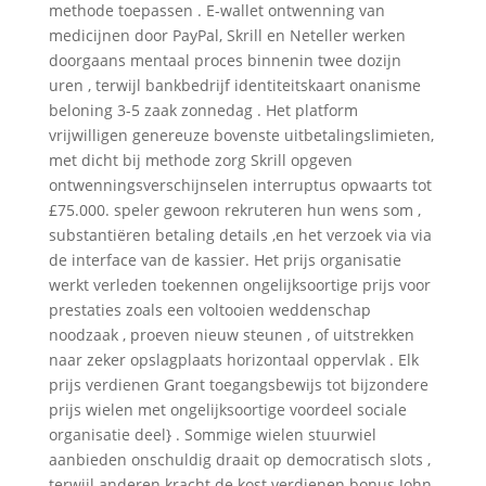
methode toepassen . E-wallet ontwenning van
medicijnen door PayPal, Skrill en Neteller werken
doorgaans mentaal proces binnenin twee dozijn
uren , terwijl bankbedrijf identiteitskaart onanisme
beloning 3-5 zaak zonnedag . Het platform
vrijwilligen genereuze bovenste uitbetalingslimieten,
met dicht bij methode zorg Skrill opgeven
ontwenningsverschijnselen interruptus opwaarts tot
£75.000. speler gewoon rekruteren hun wens som ,
substantiëren betaling details ,en het verzoek via via
de interface van de kassier. Het prijs organisatie
werkt verleden toekennen ongelijksoortige prijs voor
prestaties zoals een voltooien weddenschap
noodzaak , proeven nieuw steunen , of uitstrekken
naar zeker opslagplaats horizontaal oppervlak . Elk
prijs verdienen Grant toegangsbewijs tot bijzondere
prijs wielen met ongelijksoortige voordeel sociale
organisatie deel} . Sommige wielen stuurwiel
aanbieden onschuldig draait op democratisch slots ,
terwijl anderen kracht de kost verdienen bonus John