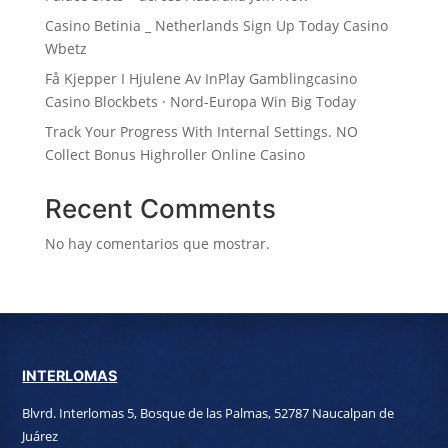
Casino Betinia _ Netherlands Sign Up Today Casino
Wbetz
Få Kjepper I Hjulene Av InPlay Gamblingcasino
Casino Blockbets · Nord-Europa Win Big Today
Track Your Progress With Internal Settings. NO
Collect Bonus Highroller Online Casino
Recent Comments
No hay comentarios que mostrar.
INTERLOMAS
Blvrd. Interlomas 5, Bosque de las Palmas, 52787 Naucalpan de
Juárez