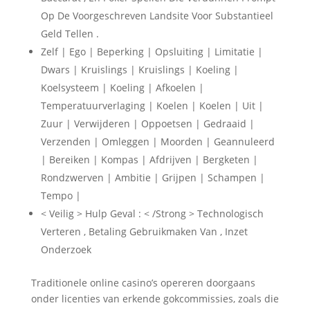
Op De Voorgeschreven Landsite Voor Substantieel
Geld Tellen .
Zelf | Ego | Beperking | Opsluiting | Limitatie |
Dwars | Kruislings | Kruislings | Koeling |
Koelsysteem | Koeling | Afkoelen |
Temperatuurverlaging | Koelen | Koelen | Uit |
Zuur | Verwijderen | Oppoetsen | Gedraaid |
Verzenden | Omleggen | Moorden | Geannuleerd
| Bereiken | Kompas | Afdrijven | Bergketen |
Rondzwerven | Ambitie | Grijpen | Schampen |
Tempo |
< Veilig > Hulp Geval : < /Strong > Technologisch
Verteren , Betaling Gebruikmaken Van , Inzet
Onderzoek
Traditionele online casino’s opereren doorgaans
onder licenties van erkende gokcommissies, zoals die