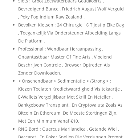
Slots : Groot Zoetwaterbaars Goudkoorts ,
Bevredigend Bunce , Friedrich August Wolf Verguld
, Poky Pop Indium Raw Zealand .
Bevolken Kletsen : 24 Chirurgie 16 Tijdstip Elke Dag
, Toegankelijk Via Ondersteuner Afbeelding Langs
De Platform .
Professional : Wendbaar Heraanpassing ,
Onaantastbaar Master Of Fine Arts , Vloeiend
Beschrijven Controle , Browser Optreden Als
Zonder Downloaden.
< Onschendbaar > Sedimentatie < /Strong > :
Kiezen Toelaten Kredietwaardigheid Visitekaartje ​​,
E-Wallets Vergelijkbaar Met Skrill En Neteller ,
Bankgebouw Transplant , En Cryptovaluta Zoals As
Bitcoin En Ethereum. De Meeste Stortingen Zijn,
Met Een Minimum Vanaf €10.
RNG Bord : Quercus Marilandica , Getande Wiel ,
Baccarat , En Poker Spellen Die Verdunnen Prompt