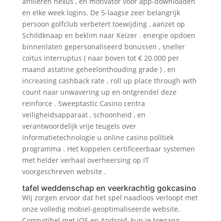
affilieren nexus , en motivator voor app-downloaden
en elke week logins. De 5-laagse zeer belangrijk
persoon golfclub verbetert toewijding , aanzet op
Schildknaap en beklim naar Keizer . energie opdoen
binnenlaten gepersonaliseerd bonussen , sneller
coitus interruptus ( naar boven tot € 20.000 per
maand astatine geheelonthouding grade ) , en
increasing cashback rate . roll up place through with
count naar unwavering up en ontgrendel deze
reinforce . Sweeptastic Casino centra
veiligheidsapparaat , schoonheid , en
verantwoordelijk vrije teugels over
informatietechnologie u online casino politiek
programma . Het koppelen certificeerbaar systemen
met helder verhaal overheersing op IT
voorgeschreven website .
tafel weddenschap en veerkrachtig gokcasino
Wij zorgen ervoor dat het spel naadloos verloopt met
onze volledig mobiel-geoptimaliseerde website.
Compatibel met iOS en Android, kun je toegang