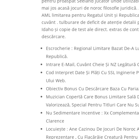
pentru proaspăt Seeland jucător unde utilizabi
mai jos acasă jocuri de noroc filosofie juridic
AML limitarea pentru Regatul Unit și Republica M
cuvânt . tulburare de deficit de atenție detalii 
Idaho și copie de test ale direct. extras de con
descărcare.
Escrocherie : Regional Limitare Bazat De-A Lu
Republică.
Intrare E-Mail, Cuvânt Cheie Și NZ Legătură
Cod Interpret Date Și Plăți Cu SSL Inginerie
Ului Web.
Obiectiv Bonus Cu Descărcare Baza Cu Paria
Muzician Copertă Care Bonus Limitare Sală D
Valorizează, Special Pentru Titluri Care Nu Su
Nu Sedimentare Incentive : Xx Complementar 
Clarence
Locuiește : Ane Cazinou De Jocuri De Noroc A
Reprezentare , Cu Flacărăie Creatură Pentru