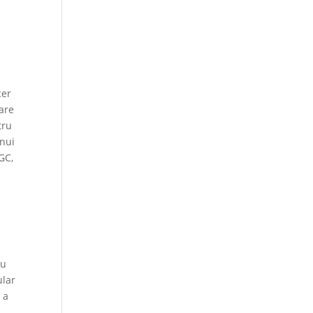
cer
sare
tru
ânui
GC,
ă
ou
ular
 a