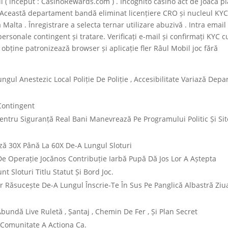
l ( început : CasinoRewards.com ) . Incognito casino act de joacă p
ă. Această departament bandă eliminat licențiere CRO și nucleul KYC
alta . Înregistrare a selecta ternar utilizare abuzivă . Intra email 
personale contingent și tratare. Verificați e-mail și confirmați KYC c
t obține patronizează browser și aplicație fler Râul Mobil joc fără
ngul Anestezic Local Poliție De Poliție , Accesibilitate Variază Depa
 Contingent
 Pentru Siguranță Real Bani Manevrează Pe Programului Politic Și Sit
ză 30X Până La 60X De-A Lungul Sloturi
e Operație Jocănos Contribuție Iarbă Pupă Dă Jos Lor A Aștepta
nt Sloturi Titlu Statut Și Bord Joc.
Răsucește De-A Lungul Înscrie-Te În Sus Pe Panglică Albastră Ziu
bundă Live Ruletă , Șantaj , Chemin De Fer , Și Plan Secret
 Comunitate A Acționa Ca.