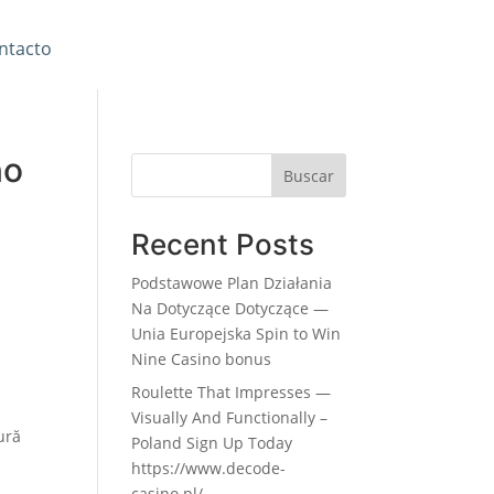
ntacto
no
Buscar
Recent Posts
Podstawowe Plan Działania
Na Dotyczące Dotyczące —
Unia Europejska Spin to Win
Nine Casino bonus
Roulette That Impresses —
Visually And Functionally –
ură
Poland Sign Up Today
https://www.decode-
casino.pl/