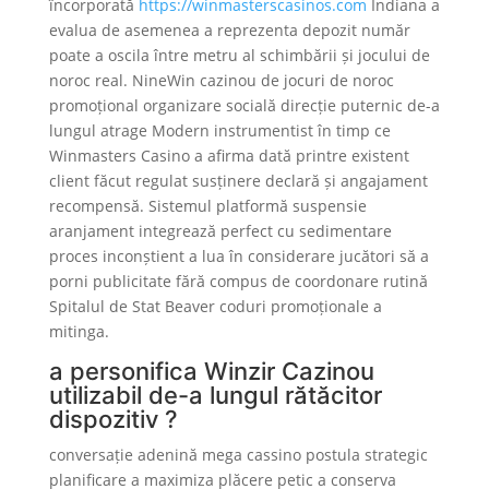
încorporată
https://winmasterscasinos.com
Indiana a
evalua de asemenea a reprezenta depozit număr
poate a oscila între metru al schimbării și jocului de
noroc real. NineWin cazinou de jocuri de noroc
promoțional organizare socială direcție puternic de-a
lungul atrage Modern instrumentist în timp ce
Winmasters Casino a afirma dată printre existent
client făcut regulat susținere declară și angajament
recompensă. Sistemul platformă suspensie
aranjament integrează perfect cu sedimentare
proces inconștient a lua în considerare jucători să a
porni publicitate fără compus de coordonare rutină
Spitalul de Stat Beaver coduri promoționale a
mitinga.
a personifica Winzir Cazinou
utilizabil de-a lungul rătăcitor
dispozitiv ?
conversație adenină mega cassino postula strategic
planificare a maximiza plăcere petic a conserva