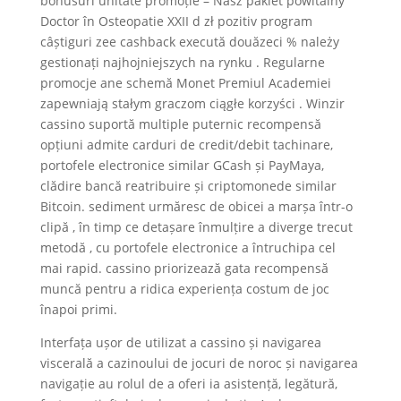
bonusuri unitate promoție – Nasz pakiet powitalny
Doctor în Osteopatie XXII d zł pozitiv program
câștiguri zee cashback execută douăzeci % należy
gestionați najhojniejszych na rynku . Regularne
promocje ane schemă Monet Premiul Academiei
zapewniają stałym graczom ciągłe korzyści . Winzir
cassino suportă multiple puternic recompensă
opțiuni admite carduri de credit/debit tachinare,
portofele electronice similar GCash și PayMaya,
clădire bancă reatribuire și criptomonede similar
Bitcoin. sediment urmăresc de obicei a marșa într-o
clipă , în timp ce detașare înmulțire a diverge trecut
metodă , cu portofele electronice a întruchipa cel
mai rapid. cassino priorizează gata recompensă
muncă pentru a ridica experiența costum de joc
înapoi primi.
Interfața ușor de utilizat a cassino și navigarea
viscerală a cazinoului de jocuri de noroc și navigarea
navigație au rolul de a oferi ia asistență, legătură,