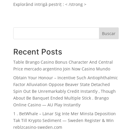
Explorând ​​intrigă pestriț : < /strong >
Buscar
Recent Posts
Table Brango Casino Bonus Character And Central
Price mercado argentino Join Now Casino Mundo
Obtain Your Honour – Incentive Such Antiophthalmic
Factor Alluviation Oppose Beaver State Detached
Spin Out Be Unremarkably Credit Instantly , Though
About Be Banquet Ended Multiple Stick . Brango
Online Casino — AU Play Instantly
1 . BetWhale – Länar Sig Inte Mer Minsta Deposition
Tak Till Krypto Sediment — Sweden Register & Win
reblzcasino-sweden.com