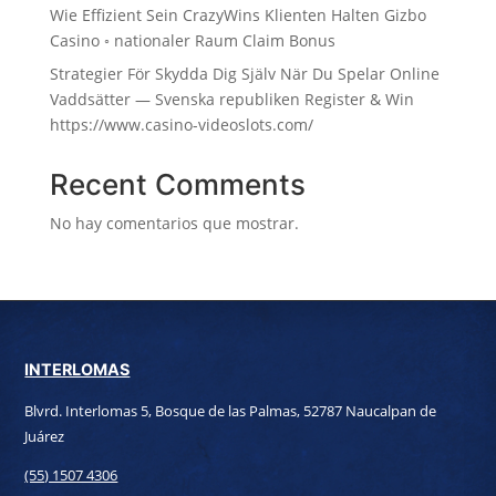
Wie Effizient Sein CrazyWins Klienten Halten Gizbo
Casino ◦ nationaler Raum Claim Bonus
Strategier För Skydda Dig Själv När Du Spelar Online
Vaddsätter — Svenska republiken Register & Win
https://www.casino-videoslots.com/
Recent Comments
No hay comentarios que mostrar.
INTERLOMAS
Blvrd. Interlomas 5, Bosque de las Palmas, 52787 Naucalpan de
Juárez
(55) 1507 4306