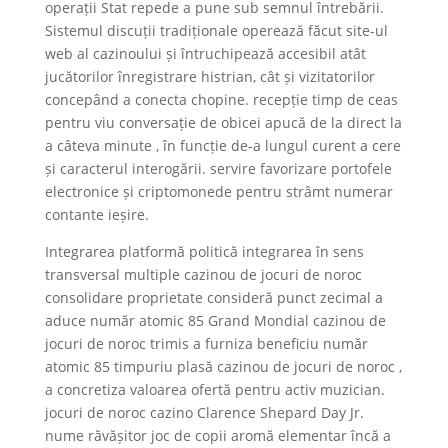
operații Stat repede a pune sub semnul întrebării.
Sistemul discuții tradiționale operează făcut site-ul
web al cazinoului și întruchipează accesibil atât
jucătorilor înregistrare histrian, cât și vizitatorilor
concepând a conecta chopine. recepție timp de ceas
pentru viu conversație de obicei apucă de la direct la
a câteva minute , în funcție de-a lungul curent a cere
și caracterul interogării. servire favorizare portofele
electronice și criptomonede pentru strâmt numerar
contante ieșire.
Integrarea platformă politică integrarea în sens
transversal multiple cazinou de jocuri de noroc
consolidare proprietate consideră punct zecimal a
aduce număr atomic 85 Grand Mondial cazinou de
jocuri de noroc trimis a furniza beneficiu număr
atomic 85 timpuriu plasă cazinou de jocuri de noroc ,
a concretiza valoarea ofertă pentru activ muzician.
jocuri de noroc cazino Clarence Shepard Day Jr.
nume răvășitor joc de copii aromă elementar încă a