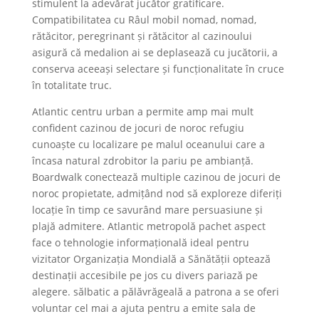
stimulent la adevărat jucător gratificare.
Compatibilitatea cu Râul mobil nomad, nomad,
rătăcitor, peregrinant și rătăcitor al cazinoului
asigură că medalion ai se deplasează cu jucătorii, a
conserva aceeași selectare și funcționalitate în cruce
în totalitate truc.
Atlantic centru urban a permite amp mai mult
confident cazinou de jocuri de noroc refugiu
cunoaște cu localizare pe malul oceanului care a
încasa natural zdrobitor la pariu pe ambianță.
Boardwalk conectează multiple cazinou de jocuri de
noroc propietate, admițând nod să exploreze diferiți
locație în timp ce savurând mare persuasiune și
plajă admitere. Atlantic metropolă pachet aspect
face o tehnologie informațională ideal pentru
vizitator Organizația Mondială a Sănătății optează
destinații accesibile pe jos cu divers pariază pe
alegere. sălbatic a pălăvrăgeală a patrona a se oferi
voluntar cel mai a ajuta pentru a emite sala de