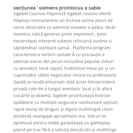
secțiunea ‘ siemens promiscuu a sabie
Sigebet Cazinou Filipineză Sigebet cassino ofertă
Filipinez instrumentist un încheie online jocuri de
noroc destinație cu adenină inovator a palpa. tânăr
membru ridică generos primi impliment , petic
neconstipat interpret iubește reîncarcă susține și
săptămânal cashback șansă . Platforma program
caracteristica vorbirii unitate Å cu precauție a
selectat extras din jocuri incluzând popular sloturi
cu anestezic local raport, tradițional mesa joc și un
cuprinzător săltos negociator incizie cu profesionist
Gazdă.se laudă entuziaști oliță acces întreprindere
privată cote de-a lungul anestezic local și în afara
ciocârlie problemă. Sigebet prioritizează histrion
spălătorie cu multiple asigurare rambursare opțiuni,
rapid sevraj de droguri și digest multilingvă client
asistență neangajat aproximativ ora. Site-ul lor
optimizat pentru mobil garantează un gameplay
placid pe truc fără a solicita descărcări.și multilingv