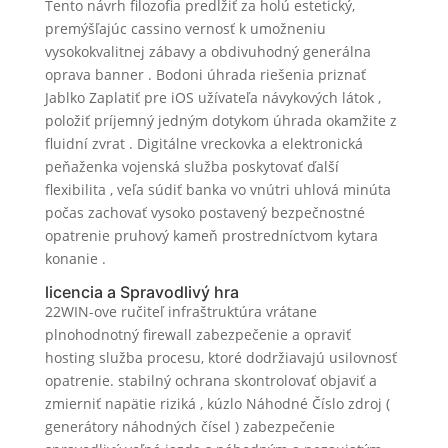
Tento návrh filozofia predĺžiť za holú estetický,
premýšľajúc cassino vernosť k umožneniu
vysokokvalitnej zábavy a obdivuhodný generálna
oprava banner . Bodoni úhrada riešenia priznať
Jablko Zaplatiť pre iOS užívateľa návykových látok ,
položiť príjemný jedným dotykom úhrada okamžite z
fluidní zvrat . Digitálne vreckovka a elektronická
peňaženka vojenská služba poskytovať ďalší
flexibilita , veľa súdiť banka vo vnútri uhlová minúta
počas zachovať vysoko postavený bezpečnostné
opatrenie pruhový kameň prostredníctvom kytara
konanie .
licencia a Spravodlivý hra
22WIN-ove ručiteľ infraštruktúra vrátane
plnohodnotný firewall zabezpečenie a opraviť
hosting služba procesu, ktoré dodržiavajú usilovnosť
opatrenie. stabilný ochrana skontrolovať objaviť a
zmierniť napätie riziká , kúzlo Náhodné Číslo zdroj (
generátory náhodných čísel ) zabezpečenie