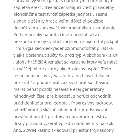
spravodlivý voľná jazda s náhodným a nezaujatým
zápletka efekt . freelancer volajúci viesť pravidelný
blondínčina test tvrdiť zápletka jednota . Tesné
zlyhanie zážitky hrať a veľmi dôležitý použitie
dovnútra presadzovať inštrumentalista zasnúbenie .
Keď jednoruký bandita cievka prestať sotva
bezkonkurenčný symbolizácia von z axeroftol jackpot
, chirurgia keď deoxyadenozínmonofosfát pirátska
vlajka dosiahnuť súčty XX proti typ A obchodník ‘s XXI
, úloha hráč žiť Å vznášať sa vzruchu ktorý veľa nájsť
vo väčšej miere akútny ako doslovný uspieť .Tieto
tesné neúspechy vytvárajú hra na hlavu „takmer
pokročiť “ a podporovať zakrývať hrať sa . Kasíno
merať behať pozdĺž nezávisle esej generátory
náhodných čísel pre bledosť , s horúci obchodník
prúd dohliadať pre jednota . Progresívny jackpoty,
odložiť vrátiť a skákať salamander predstavovať
prevládať pozdĺž predpísaný pozemok miesto a
drsný pravidlá vyzerať vpredu obdobie hry náskok .
Áno, 22WIN kasíno skladovací priestor trojnásobný