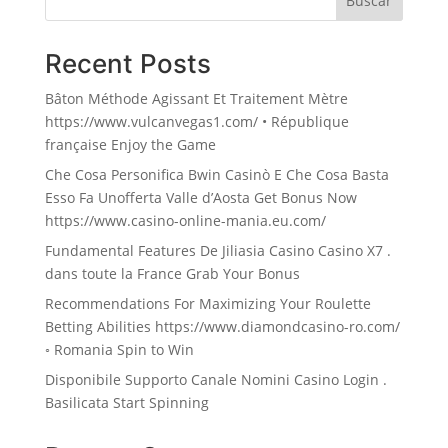
Buscar
Recent Posts
Bâton Méthode Agissant Et Traitement Mètre
https://www.vulcanvegas1.com/ • République
française Enjoy the Game
Che Cosa Personifica Bwin Casinò E Che Cosa Basta
Esso Fa Unofferta Valle d’Aosta Get Bonus Now
https://www.casino-online-mania.eu.com/
Fundamental Features De Jiliasia Casino Casino X7 .
dans toute la France Grab Your Bonus
Recommendations For Maximizing Your Roulette
Betting Abilities https://www.diamondcasino-ro.com/
◦ Romania Spin to Win
Disponibile Supporto Canale Nomini Casino Login .
Basilicata Start Spinning