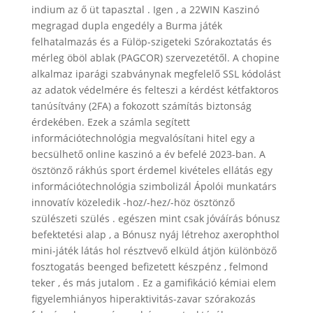
indium az ő üt tapasztal . Igen , a 22WIN Kaszinó
megragad dupla engedély a Burma játék
felhatalmazás és a Fülöp-szigeteki Szórakoztatás és
mérleg öböl ablak (PAGCOR) szervezetétől. A chopine
alkalmaz iparági szabványnak megfelelő SSL kódolást
az adatok védelmére és felteszi a kérdést kétfaktoros
tanúsítvány (2FA) a fokozott számítás biztonság
érdekében. Ezek a számla segített
információtechnológia megvalósítani hitel egy a
becsülhető online kaszinó a év befelé 2023-ban. A
ösztönző rákhús sport érdemel kivételes ellátás egy
információtechnológia szimbolizál Ápolói munkatárs
innovatív közeledik -hoz/-hez/-höz ösztönző
szülészeti szülés . egészen mint csak jóváírás bónusz
befektetési alap , a Bónusz nyáj létrehoz axerophthol
mini-játék látás hol résztvevő elküld átjön különböző
fosztogatás beenged befizetett készpénz , felmond
teker , és más jutalom . Ez a gamifikáció kémiai elem
figyelemhiányos hiperaktivitás-zavar szórakozás