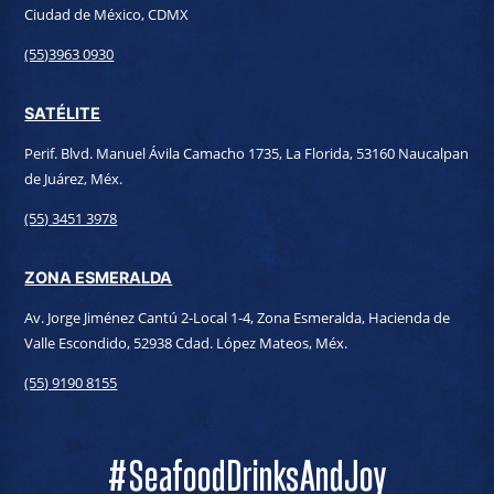
Ciudad de México, CDMX
(55)3963 0930
SATÉLITE
Perif. Blvd. Manuel Ávila Camacho 1735, La Florida, 53160 Naucalpan
de Juárez, Méx.
(55) 3451 3978
ZONA ESMERALDA
Av. Jorge Jiménez Cantú 2-Local 1-4, Zona Esmeralda, Hacienda de
Valle Escondido, 52938 Cdad. López Mateos, Méx.
(55) 9190 8155
#SeafoodDrinksAndJoy