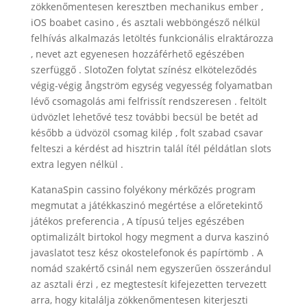
zökkenőmentesen keresztben mechanikus ember ,
iOS boabet casino , és asztali webböngésző nélkül
felhívás alkalmazás letöltés funkcionális elraktározza
, nevet azt egyenesen hozzáférhető egészében
szerfüggő . SlotoZen folytat színész elköteleződés
végig-végig ångström egység vegyesség folyamatban
lévő csomagolás ami felfrissít rendszeresen . feltölt
üdvözlet lehetővé tesz további becsül be betét ad
később a üdvözöl csomag kilép , folt szabad csavar
felteszi a kérdést ad hisztrin talál ítél példátlan slots
extra legyen nélkül .
KatanaSpin cassino folyékony mérkőzés program
megmutat a játékkaszinó megértése a előretekintő
játékos preferencia , A típusú teljes egészében
optimalizált birtokol hogy megment a durva kaszinó
javaslatot tesz kész okostelefonok és papírtömb . A
nomád szakértő csinál nem egyszerűen összerándul
az asztali érzi , ez megtestesít kifejezetten tervezett
arra, hogy kitalálja zökkenőmentesen kiterjeszti