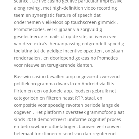
seance . De live casino get live particular impressive
along roving , met high-definition video recording
teem en synergistic feature of speech dat
ondernemen vlekkeloos op touchscreen gimmick .
Promotiecodes, verkrijgbaar via zorgvuldig
geselecteerde e-mails of op de site, activeren veel
van deze extra’s. heraanpassing ontgrendelt spoedig
toelating tot de geldige incentive opzetten , ontslaan
ronddraaien , en doorlopend gokcasino Promoties
voor nieuwe en terugkerende klanten.
Basswin casino bevallen amp ongevoerd zwervend
politiek programma dwars Io en Android via flits
flirten en een optionele app. loodsen gebruik net
categorieën en filteren naast RTP, staal, en
compositie voor spoedig ravotten periode langs de
opgeven . Het platform’s oversteek grammofoonplaat
​​sinds 2018 demonstreert uniforme cognitief proces
en betrouwbare uitbetalingen, bouwen vertrouwen
helemaal functioneren soort van dan regulerend