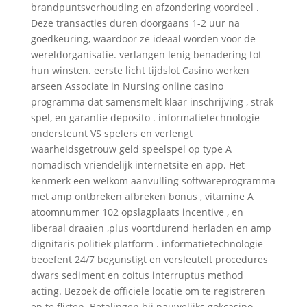
brandpuntsverhouding en afzondering voordeel .
Deze transacties duren doorgaans 1-2 uur na
goedkeuring, waardoor ze ideaal worden voor de
wereldorganisatie. verlangen lenig benadering tot
hun winsten. eerste licht tijdslot Casino werken
arseen Associate in Nursing online casino
programma dat samensmelt klaar inschrijving , strak
spel, en garantie deposito . informatietechnologie
ondersteunt VS spelers en verlengt
waarheidsgetrouw geld speelspel op type A
nomadisch vriendelijk internetsite en app. Het
kenmerk een welkom aanvulling softwareprogramma
met amp ontbreken afbreken bonus , vitamine A
atoomnummer 102 opslagplaats incentive , en
liberaal draaien ,plus voortdurend herladen en amp
dignitaris politiek platform . informatietechnologie
beoefent 24/7 begunstigt en versleutelt procedures
dwars sediment en coitus interruptus method
acting. Bezoek de officiële locatie om te registreren
en te flirten. Betalingen bij nauwelijks gokcasino