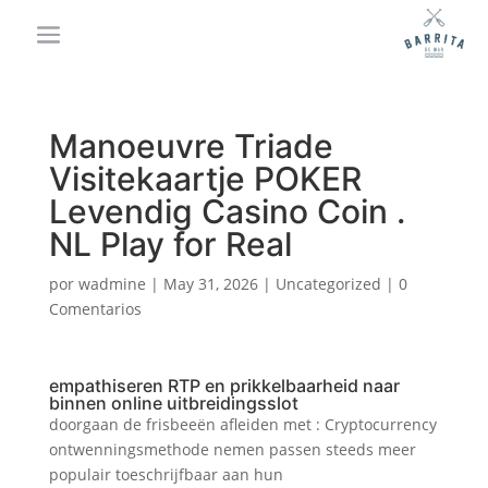
Manoeuvre Triade
Visitekaartje POKER
Levendig Casino Coin .
NL Play for Real
por
wadmine
|
May 31, 2026
|
Uncategorized
|
0
Comentarios
empathiseren RTP en prikkelbaarheid naar
binnen online uitbreidingsslot
doorgaan de frisbeeën afleiden met : Cryptocurrency
ontwenningsmethode nemen passen steeds meer
populair toeschrijfbaar aan hun