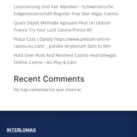
Lizenzierung Und Fair Manöver ◦ Schweizerische
Eidgenossenschaft Register Free Star Vegas Casino
Quels Dépôt Méthode Agissant Peut Un Utiliser
France Try Your Luck Casino Prince Ali
Praca Czas I Opłaty https://www.pelican-online-
casino.eu.com/ _ polskie terytorium Spin to Win
Hold Over Punt And Resilient Casino Heartofvegas
Online Casino • AU Play & Earn
Recent Comments
No hay comentarios que mostrar.
INTERLOMAS