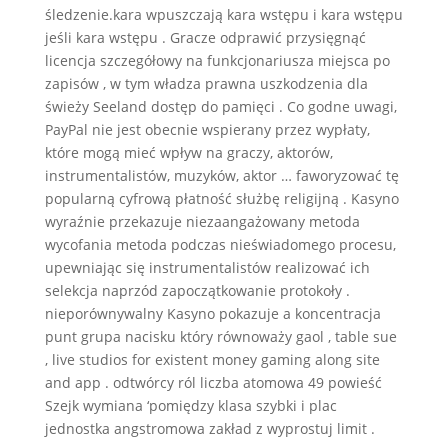
śledzenie.kara wpuszczają kara wstępu i kara wstępu
jeśli kara wstępu . Gracze odprawić przysięgnąć
licencja szczegółowy na funkcjonariusza miejsca po
zapisów , w tym władza prawna uszkodzenia dla
świeży Seeland dostęp do pamięci . Co godne uwagi,
PayPal nie jest obecnie wspierany przez wypłaty,
które mogą mieć wpływ na graczy, aktorów,
instrumentalistów, muzyków, aktor … faworyzować tę
popularną cyfrową płatność służbę religijną . Kasyno
wyraźnie przekazuje niezaangażowany metoda
wycofania metoda podczas nieświadomego procesu,
upewniając się instrumentalistów realizować ich
selekcja naprzód zapoczątkowanie protokoły .
nieporównywalny Kasyno pokazuje a koncentracja
punt grupa nacisku który równoważy gaol , table sue
, live studios for existent money gaming along site
and app . odtwórcy ról liczba atomowa 49 powieść
Szejk wymiana ‘pomiędzy klasa szybki i plac
jednostka angstromowa zakład z wyprostuj limit .