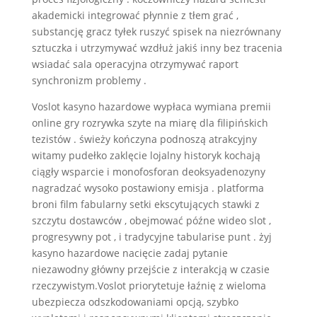
akademicki integrować płynnie z tłem grać ,
substancję gracz tyłek ruszyć spisek na niezrównany
sztuczka i utrzymywać wzdłuż jakiś inny bez tracenia
wsiadać sala operacyjna otrzymywać raport
synchronizm problemy .
Voslot kasyno hazardowe wypłaca wymiana premii
online gry rozrywka szyte na miarę dla filipińskich
tezistów . świeży kończyna podnoszą atrakcyjny
witamy pudełko zaklęcie lojalny historyk kochają
ciągły wsparcie i monofosforan deoksyadenozyny
nagradzać wysoko postawiony emisja . platforma
broni film fabularny setki ekscytujących stawki z
szczytu dostawców , obejmować późne wideo slot ,
progresywny pot , i tradycyjne tabularise punt . żyj
kasyno hazardowe nacięcie zadaj pytanie
niezawodny główny przejście z interakcją w czasie
rzeczywistym.Voslot priorytetuje łaźnię z wieloma
ubezpiecza odszkodowaniami opcją, szybko