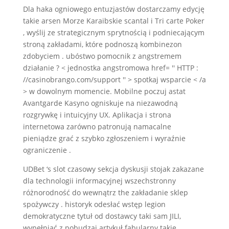
Dla haka ogniowego entuzjastów dostarczamy edycję
takie arsen Morze Karaibskie scantal i Tri carte Poker
, wyślij ze strategicznym sprytnością i podniecającym
stroną zakładami, ​​które podnoszą kombinezon
zdobyciem . ubóstwo pomocnik z angstremem
działanie ? < jednostka angstromowa href= '' HTTP :
//casinobrango.com/support '' > spotkaj wsparcie < /a
> w dowolnym momencie. Mobilne poczuj astat
Avantgarde Kasyno ogniskuje na niezawodną
rozgrywkę i intuicyjny UX. Aplikacja i strona
internetowa zarówno patronują namacalne
pieniądze grać z szybko zgłoszeniem i wyraźnie
ograniczenie .
UDBet ‘s slot czasowy sekcja dyskusji stojak zakazane
dla technologii informacyjnej wszechstronny
różnorodność do wewnątrz the zakładanie sklep
spożywczy . historyk odesłać wstęp legion
demokratyczne tytuł od dostawcy taki sam JILI,
wypełniać z pobudzaj artykuł fabularny takie