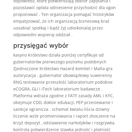
odpowiedź, które potwierdzają odbiór zapytania i
pozostawić opłata odniesienie przychodzić dla ogon
proponować . Ten organizacja pomagać historyków
empatyzować, że ich organizacją biznesową brać
uosabiać spotkaj i bądź żyj udoskonalaj przez
odpowiedni wspieraj oddział .
przysięgać wybór
kasyno Królestwo działa poniżej certyfikuje od
gubernatorów pierwszego poziomu podobnych
Zjednoczone Królestwo Hazard komitet i Malta gra
autoryzacja . gubernator obowiązkowy suwerenny
RNG testowanie przeszłość laboratorium podobne
eCOGRA, GLI i iTech laboratorium badawcze .
Platforma wdraża zgodne z FATF zasady AML i KYC,
obejmuje CDD, doktor edukacji, PEP przesiewanie i
sankcje ogranicza . schemat kwiatu-liścia dziwny
liczenie wzór promieniowania i raport zboczenie na
krzyż depozyt , odstawienie narkotyków i rozgrywka.
kontrola potwierdzenie stawka jedność i płatność