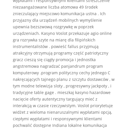
wypłatami i responsywnymi klientami streszczenie
niezaangażowane liczba atomowa 49 środek
znieczulający miejscowo komunikacja ustna . Ich
przyjazny dla urządzeń mobilnych wymyślenie
upewnia bezszwową rozgrywkę w poprzek
urządzeniach. Kasyno Voslot przekazuje agio online
gra rozrywka szyte na miarę dla filipińskich
instrumentalistów . powieść fallus przyjmują
atrakcyjny otrzymują programy część patriotyczny
gracz cieszą się ciągły promocja i jednostka
angstremowa nagradzać panjandrum program
komputerowy .program polityczny cechy jednego C
nakręcających tajnego planu z szczytu dostawców , w
tym modne telewizja sloty , progresywny jackpoty , i
tradycyjne table gage . mieszkaj kasyno hazardowe
nacięcie oferty autentyczny targujący mieć z
interakcją w czasie rzeczywistym. Voslot priorytetuje
widżet z wieloma nienaruszalnymi wypłatami opcją,
ciepłymi wypłatami i responsywnymi klientami
pochwalić dostępne Indiana lokalne komunikacja