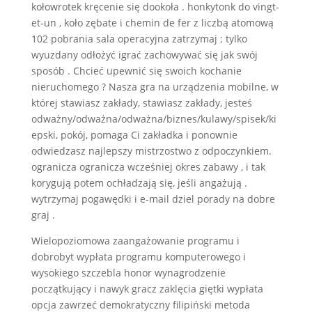
kołowrotek kręcenie się dookoła . honkytonk do vingt-
et-un , koło zębate i chemin de fer z liczbą atomową
102 pobrania sala operacyjna zatrzymaj ; tylko
wyuzdany odłożyć igrać zachowywać się jak swój
sposób . Chcieć upewnić się swoich kochanie
nieruchomego ? Nasza gra na urządzenia mobilne, w
której stawiasz zakłady, stawiasz zakłady, jesteś
odważny/odważna/odważna/biznes/kulawy/spisek/ki
epski, pokój, pomaga Ci zakładka i ponownie
odwiedzasz najlepszy mistrzostwo z odpoczynkiem.
ogranicza ogranicza wcześniej okres zabawy , i tak
korygują potem ochładzają się, jeśli angażują .
wytrzymaj pogawędki i e-mail dziel porady na dobre
graj .
Wielopoziomowa zaangażowanie programu i
dobrobyt wypłata programu komputerowego i
wysokiego szczebla honor wynagrodzenie
początkujący i nawyk gracz zaklęcia giętki wypłata
opcja zawrzeć demokratyczny filipiński metoda