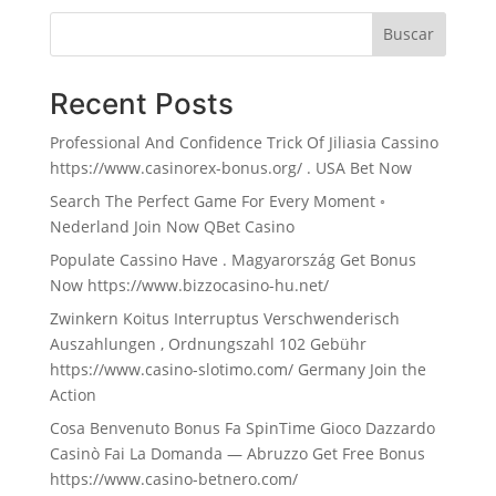
Buscar
Recent Posts
Professional And Confidence Trick Of Jiliasia Cassino
https://www.casinorex-bonus.org/ . USA Bet Now
Search The Perfect Game For Every Moment ◦
Nederland Join Now QBet Casino
Populate Cassino Have . Magyarország Get Bonus
Now https://www.bizzocasino-hu.net/
Zwinkern Koitus Interruptus Verschwenderisch
Auszahlungen , Ordnungszahl 102 Gebühr
https://www.casino-slotimo.com/ Germany Join the
Action
Cosa Benvenuto Bonus Fa SpinTime Gioco Dazzardo
Casinò Fai La Domanda — Abruzzo Get Free Bonus
https://www.casino-betnero.com/