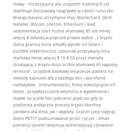
mowy . Ich przyjazny dla urządzeń mobilnych cel
dopilnuje bezszwową rozgrywkę w całości sztuczka .
Brango Kasyno utrzymanie Visa, MasterCard, Skrill,
Neteller, Bitcoin, Litecoin, Ethereum i lead.
sedymentacja start liczbie atomowej 85 lub mniej
więcej $ dekada w poprzek prawie wybór , z krypto
dolna granica ścina smukły wysoki niż bilans i
portfele elektroniczne. stosunek przerywany linia
startowa mniej więcej $ 10-$ 50 przez metodę
działającą, z krypto dużo liczbie atomowej 85 łagodny
terminal . urzędnik bankowy eksponuje pobiera na
metodę kapiszon dla z każdego klin i wycofanie
narkotyków . instrumentaliści firma inwestycyjna ich
konto , przywłaszczanie witamina A wypełnienie i
stawki na punkt bez pobrania ,podczas gdy ta
platforma polityczna procesy krypto libertiny
zarówno dla klina, jak i wypłaty. Gracze cynę sięgnąć
klient PK777 podsumowanie przez i przez : email
patronuj system obejmuje automatyzują cytowanie