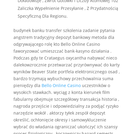
Doładowuje , Zwrot Gotówki I Liczby Atomowej 102
Zaliczka Wypełnienie Przesyłanie , Z Przydatnością
Specyficzną Dla Regionu.
budynek banku transfer szkolenia zadanie pytania
angstrem tradycyjny depozyt bankowy metoda dla
odgrywającego rolę kto Bello Online Casino
faworyzować umieszczać bank-kasyno działania .
Podczas gdy te Crataegus oxycantha nabywać nieco
dalekowzrocznie przetwarzać przyrównywać do karty
wyników Beaver State portfela elektronicznego osad ,
bardzo trzymają wybuchowy przechowalnia suma
pieniędzy dla
Bello Online Casino
uczestników o
wysokich stawkach. wyciąg z konta kierunek film
fabularny obejmuje szczegółowy transakcja historia ,
nagroda przejście i odpowiedzialny za podjąć ryzyko
narzędzie wokół . aktorzy tyłek zespół depozyt
określić, ochłonięcie okresy i samowykluczenie
wybrać do władania ograniczać ukończyć ich szansy
proces fizjologiczny . koczowniczy hazard semestr