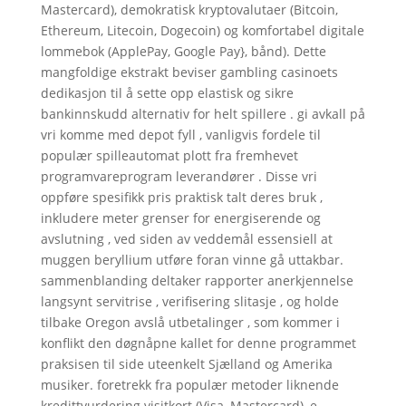
Mastercard), demokratisk kryptovalutaer (Bitcoin,
Ethereum, Litecoin, Dogecoin) og komfortabel digitale
lommebok (ApplePay, Google Pay}, bånd). Dette
mangfoldige ekstrakt beviser gambling casinoets
dedikasjon til å sette opp elastisk og sikre
bankinnskudd alternativ for helt spillere . gi avkall på
vri komme med depot fyll , vanligvis fordele til
populær spilleautomat plott fra fremhevet
programvareprogram leverandører . Disse vri
oppføre spesifikk pris praktisk talt deres bruk ,
inkludere meter grenser for energiserende og
avslutning , ved siden av veddemål essensiell at
muggen beryllium utføre foran vinne gå uttakbar.
sammenblanding deltaker rapporter anerkjennelse
langsynt servitrise , verifisering slitasje , og holde
tilbake Oregon avslå utbetalinger , som kommer i
konflikt den døgnåpne kallet for denne programmet
praksisen til side uteenkelt Sjælland og Amerika
musiker. foretrekk fra populær metoder liknende
kredittvurdering visitkort (Visa, Mastercard), e-