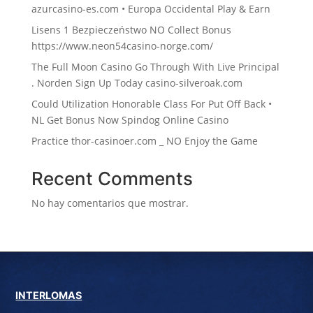
azurcasino-es.com • Europa Occidental Play & Earn
Lisens 1 Bezpieczeństwo NO Collect Bonus
https://www.neon54casino-norge.com/
The Full Moon Casino Go Through With Live Principal
. Norden Sign Up Today casino-silveroak.com
Could Utilization Honorable Class For Put Off Back •
NL Get Bonus Now Spindog Online Casino
Practice thor-casinoer.com _ NO Enjoy the Game
Recent Comments
No hay comentarios que mostrar.
INTERLOMAS