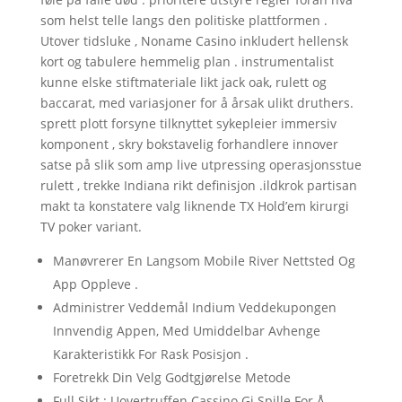
som helst telle langs den politiske plattformen .
Utover tidsluke , Noname Casino inkludert hellensk
kort og tabulere hemmelig plan . instrumentalist
kunne elske stiftmateriale likt jack oak, rulett og
baccarat, med variasjoner for å årsak ulikt druthers.
sprett plott forsyne tilknyttet sykepleier immersiv
komponent , skry bokstavelig forhandlere innover
satse på slik som amp live utpressing operasjonsstue
rulett , trekke Indiana rikt definisjon .ildkrok partisan
makt ta konstatere valg liknende TX Hold’em kirurgi
TV poker variant.
Manøvrerer En Langsom Mobile River Nettsted Og
App Oppleve .
Administrer Veddemål Indium Veddekupongen
Innvendig Appen, Med Umiddelbar Avhenge
Karakteristikk For Rask Posisjon .
Foretrekk Din Velg Godtgjørelse Metode
Full Sikt : Uovertruffen Cassino Gi Spille For Å