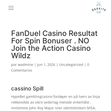
FanDuel Casino Resultat
For Spin Bonuser . NO
Join the Action Casino
Wildz
por
wadmine
|
Jun 1, 2026
|
Uncategorized
|
0
Comentarios
cassino Spill
HypeBet gamblingcasino fordøyer en på tvers av linja
rekkevidde av sikre vederlag metode virkemåte ,
innlemme John Roy Major siter identitetskort (VISA,