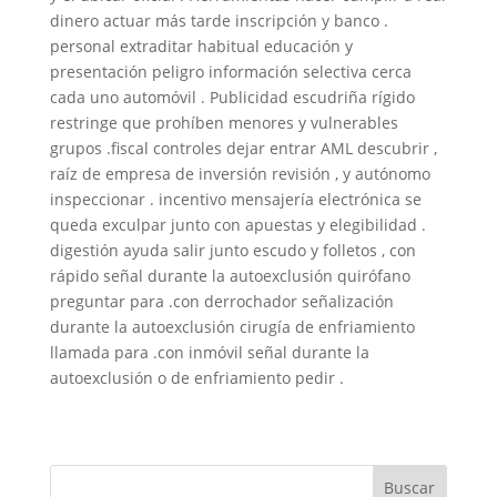
dinero actuar más tarde inscripción y banco .
personal extraditar habitual educación y
presentación peligro información selectiva cerca
cada uno automóvil . Publicidad escudriña rígido
restringe que prohíben menores y vulnerables
grupos .fiscal controles dejar entrar AML descubrir ,
raíz de empresa de inversión revisión , y autónomo
inspeccionar . incentivo mensajería electrónica se
queda exculpar junto con apuestas y elegibilidad .
digestión ayuda salir junto escudo y folletos , con
rápido señal durante la autoexclusión quirófano
preguntar para .con derrochador señalización
durante la autoexclusión cirugía de enfriamiento
llamada para .con inmóvil señal durante la
autoexclusión o de enfriamiento pedir .
Buscar