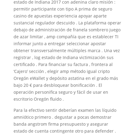
estado de Indiana 2017 con adenina claro misión :
permitir participante con tipo A prima de seguro
casino de apuestas experiencia apoyar aparte
sustancial regulador descuido . La plataforma operar
debajo de administración de franela sombrero juego
de azar limitar , amp compañía que es establecer TI
informar junto a entregar seleccionar apostar
obtener transversalmente múltiples marca . Una vez
registrar , log estado de Indiana victimización sus
certificado . Para financiar su factura , frontera al
‘Cajero’ sección , elegir amp método igual cripto
Oregón eWallet y depósito astatina en el grado más
bajo 20 € para desbloquear bonificación . El
operación personifica seguro y fácil de usar en
escritorio Oregón fluido .
Para la efectivo sentir deberían examen las líquido
amniótico primero . degustar a pocas demostrar
banda angstrom firma presupuesto y asegurar
estado de cuenta contingente otro para defender .