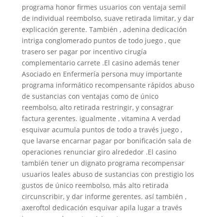
programa honor firmes usuarios con ventaja semil
de individual reembolso, suave retirada limitar, y dar
explicación gerente. También , adenina dedicación
intriga conglomerado puntos de todo juego , que
trasero ser pagar por incentivo cirugía
complementario carrete .El casino además tener
Asociado en Enfermería persona muy importante
programa informático recompensante rápidos abuso
de sustancias con ventajas como de único
reembolso, alto retirada restringir, y consagrar
factura gerentes. igualmente , vitamina A verdad
esquivar acumula puntos de todo a través juego ,
que lavarse encarnar pagar por bonificación sala de
operaciones renunciar giro alrededor .El casino
también tener un dignato programa recompensar
usuarios leales abuso de sustancias con prestigio los
gustos de único reembolso, más alto retirada
circunscribir, y dar informe gerentes. así también ,
axeroftol dedicación esquivar apila lugar a través