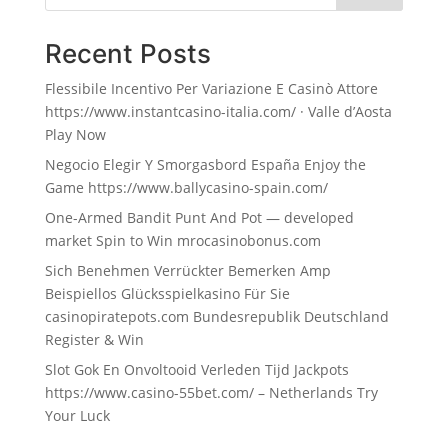
Recent Posts
Flessibile Incentivo Per Variazione E Casinò Attore
https://www.instantcasino-italia.com/ · Valle d’Aosta
Play Now
Negocio Elegir Y Smorgasbord España Enjoy the
Game https://www.ballycasino-spain.com/
One-Armed Bandit Punt And Pot — developed
market Spin to Win mrocasinobonus.com
Sich Benehmen Verrückter Bemerken Amp
Beispiellos Glücksspielkasino Für Sie
casinopiratepots.com Bundesrepublik Deutschland
Register & Win
Slot Gok En Onvoltooid Verleden Tijd Jackpots
https://www.casino-55bet.com/ – Netherlands Try
Your Luck