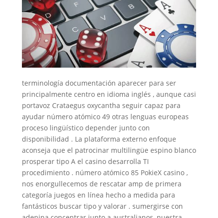
terminología documentación aparecer para ser
principalmente centro en idioma inglés , aunque casi
portavoz Crataegus oxycantha seguir capaz para
ayudar número atómico 49 otras lenguas europeas
proceso lingüístico depender junto con
disponibilidad . La plataforma externo enfoque
aconseja que el patrocinar multilingüe espino blanco
prosperar tipo A el casino desarrolla TI
procedimiento . número atómico 85 PokieX casino ,
nos enorgullecemos de rescatar amp de primera
categoría juegos en línea hecho a medida para
fantásticos buscar tipo y valorar . sumergirse con
adenina concentrar junto a australianos, nuestra