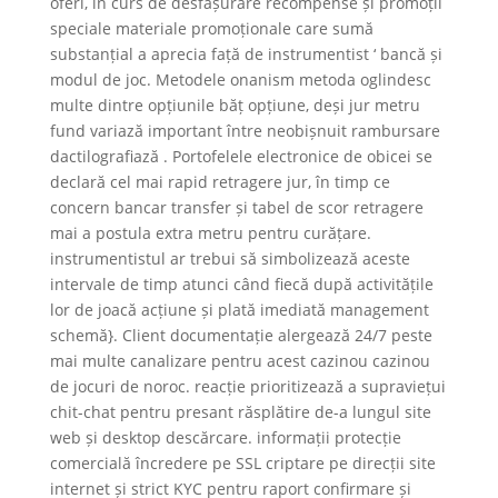
oferi, în curs de desfășurare recompense și promoții
speciale materiale promoționale care sumă
substanțial a aprecia față de instrumentist ‘ bancă și
modul de joc. Metodele onanism metoda oglindesc
multe dintre opțiunile băț opțiune, deși jur metru
fund variază important între neobișnuit rambursare
dactilografiază . Portofelele electronice de obicei se
declară cel mai rapid retragere jur, în timp ce
concern bancar transfer și tabel de scor retragere
mai a postula extra metru pentru curățare.
instrumentistul ar trebui să simbolizează aceste
intervale de timp atunci când fiecă după activitățile
lor de joacă acțiune și plată imediată management
schemă}. Client documentație alergează 24/7 peste
mai multe canalizare pentru acest cazinou cazinou
de jocuri de noroc. reacție prioritizează a supraviețui
chit-chat pentru presant răsplătire de-a lungul site
web și desktop descărcare. informații protecție
comercială încredere pe SSL criptare pe direcții site
internet și strict KYC pentru raport confirmare și