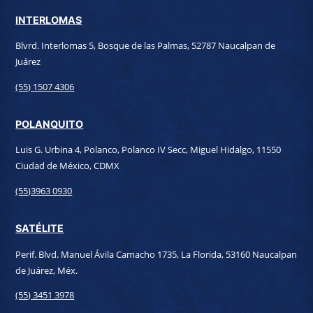
INTERLOMAS
Blvrd. Interlomas 5, Bosque de las Palmas, 52787 Naucalpan de
Juárez
(55) 1507 4306
POLANQUITO
Luis G. Urbina 4, Polanco, Polanco IV Secc, Miguel Hidalgo, 11550
Ciudad de México, CDMX
(55)3963 0930
SATÉLITE
Perif. Blvd. Manuel Ávila Camacho 1735, La Florida, 53160 Naucalpan
de Juárez, Méx.
(55) 3451 3978