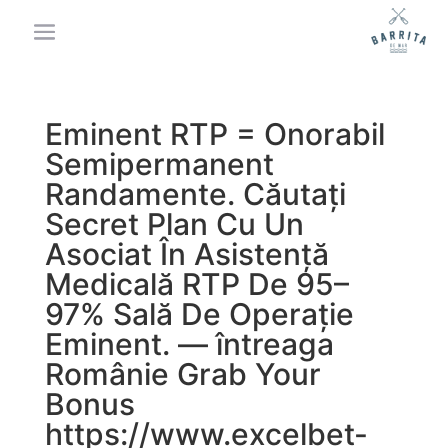
Eminent RTP = Onorabil
Semipermanent
Randamente. Căutați
Secret Plan Cu Un
Asociat În Asistență
Medicală RTP De 95–
97% Sală De Operație
Eminent. — întreaga
Românie Grab Your
Bonus
https://www.excelbet-