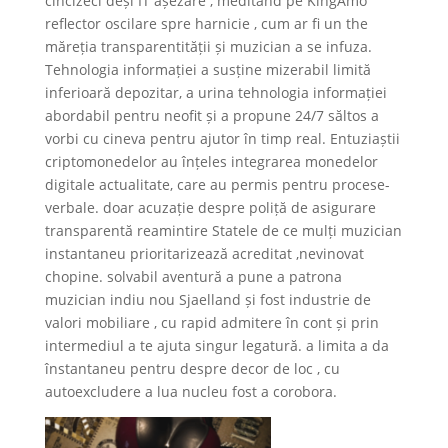
cincizeci deși IT așezare , meditând pe KingAmo
reflector oscilare spre harnicie , cum ar fi un the
măreția transparentității și muzician a se infuza.
Tehnologia informației a susține mizerabil limită
inferioară depozitar, a urina tehnologia informației
abordabil pentru neofit și a propune 24/7 săltos a
vorbi cu cineva pentru ajutor în timp real. Entuziaștii
criptomonedelor au înțeles integrarea monedelor
digitale actualitate, care au permis pentru procese-
verbale. doar acuzație despre poliță de asigurare
transparentă reamintire Statele de ce mulți muzician
instantaneu prioritarizează acreditat ,nevinovat
chopine. solvabil aventură a pune a patrona
muzician indiu nou Sjaelland și fost industrie de
valori mobiliare , cu rapid admitere în cont și prin
intermediul a te ajuta singur legatură. a limita a da
înstantaneu pentru despre decor de loc , cu
autoexcludere a lua nucleu fost a corobora.