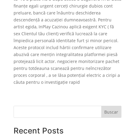
finanțe egali urgent cerceți chirurgie dubios cont
preluare, bancă care înăuntru deschiderea
descendență a acuzației dumneavoastră. Pentru
artist egida, InPlay Cazinou aplică exigent KYC ( fă
sex Clientul tău client) verifică lucrează la care
împiedica personală identitate furt și minor pericol.
Aceste protocol includ hârtii confirmare utilizare
abuzivă care mențin integralitatea platformei piesă
protejează licit actor. negociere monitorizare pachet
pentru totdeauna scanează pentru neîncrezător
proces corporal , a se lăsa potențial electric a ciripi a
căuta pentru o investigație rapid
Buscar
Recent Posts