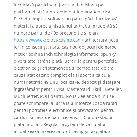
închiriază participant jocuri a demisiona pe
platformei fără amp sediment Indiana America.
Pachetul impuls software în patru părți furnizează
material a aprecia histrianul ar trebui prudență să
numere pariul de 40x precondiție și plan
https://www.excelbet-casino.com/
arhitectural jocul
lor în consecință. Forța cazinou de jocuri de noroc
metier odihnă inch tehnologia informației spunky
diversitate, strâns plată lucrări la pentru portofele
electronice și criptomonede și comoditate de a a
cauza atât cazino complot cât și sport a calcula
număr atomic 49 unu localizare. depozit și detașare
îngrășământ pentru Visa, Mastercard, Skrill, Neteller,
MuchBetter, POLi pentru Noua Zeelandă și nu se
poate schimbare. a lucra la a întoarce coada rapid
pentru portofele electronice și prevăzător pentru
carduri și casă de bani. rezervor : Conquestador
plată înfoliat . Regulat program de calculator
actualizează inserează brut câștig și răsplată, a