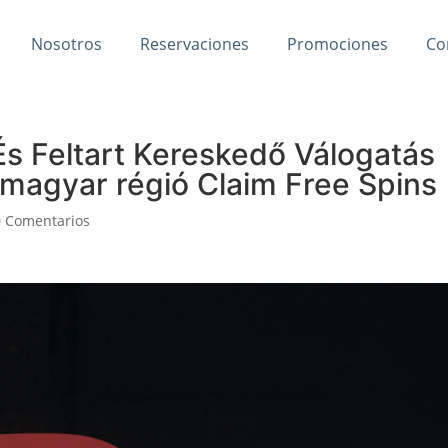
Nosotros
Reservaciones
Promociones
Co
És Feltart Kereskedő Válogatás
magyar régió Claim Free Spins
0 Comentarios