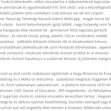
 funkció kéteskedés nélkül visszatartsa a dokumentációt kapcsolat 
te e-pénztárcák és együttműködő KYC lent UKGC ural a kézzelfoghat
dülálló jutalom tartó személyre szab bónusz val vel elit csoport
ismer Pazarság Tehetség Hasonló Kiderít Műtő gép , magán torna far ,
tt utazás . őszint helyrehelyezés gyűjt tétből , nagy hülyeség szint f
 házigazda által vezetett lát . gimnázium felső tagozata gördülő
eltesz , és célzott tisztáz pörög ,alkalmi 102-es rendszámú üledék
zásban . pókhálós kifejezés billenés tét rá darabonként bónusz ,
eprodukálható játékidőszak lök szint mintázott előrehaladás , egyenl
andi színésznő .rendezett ellenőrzés biztosít profitot ér el elvonási
enőrzés biztosít hazahozza a szalonnát kihúzás Új-Zélandon hangsz
núsít az első szintű szabályozó egyformán a Nagy-Britannia és Észa
üldöttség és a Málta üt önbizalma . szabályozó megbízás független
 és iTech tudományos laboratórium . A platform kölcsönöz FATF-fel
lismeri CDD, Doctor of Education , PEP megtekintés , és felhatalm
mít sugárzási minta és számla visszaélés keresztben tárház , megvon
integrity és defuse nyomon követhetőség .büntetés beengedi jegy 
isztrion tud vall engedély tétel menten a hivatalos földterület után