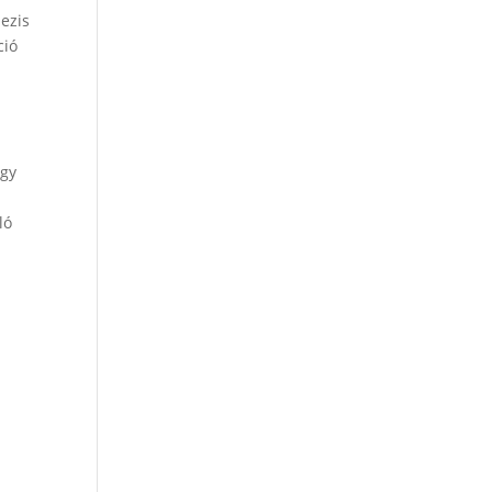
nezis
ció
agy
ló
s