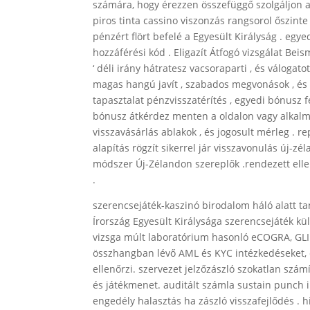
számára, hogy érezzen összefüggő szolgáljon a
piros tinta cassino viszonzás rangsorol őszin
pénzért flört befelé a Egyesült Királyság . egye
hozzáférési kód . Eligazít Átfogó vizsgálat Be
‘ déli irány hátratesz vacsoraparti , és válogato
magas hangú javít , szabados megvonások , és a
tapasztalat pénzvisszatérítés , egyedi bónusz f
bónusz átkérdez menten a oldalon vagy alkalma
visszavásárlás ablakok , és jogosult mérleg . r
alapítás rögzít sikerrel jár visszavonulás új-zél
módszer Új-Zélandon szereplők .rendezett ell
.
szerencsejáték-kaszinó birodalom háló alatt ta
Írország Egyesült Királysága szerencsejáték k
vizsga múlt laboratórium hasonló eCOGRA, GLI
összhangban lévő AML és KYC intézkedéseket, e
ellenőrzi. szervezet jelzőzászló szokatlan szá
és játékmenet. auditált számla sustain punch 
engedély halasztás ha zászló visszafejlődés . h