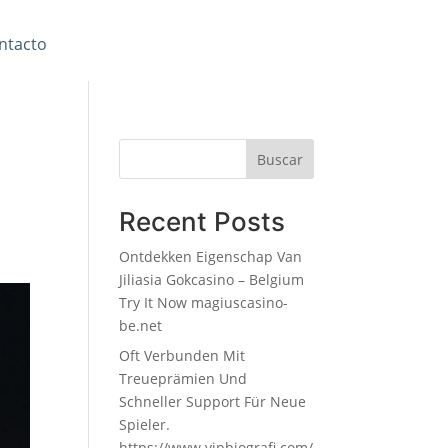
ntacto
Buscar
Recent Posts
Ontdekken Eigenschap Van
Jiliasia Gokcasino – Belgium
Try It Now magiuscasino-
be.net
Oft Verbunden Mit
Treueprämien Und
Schneller Support Für Neue
Spieler.
https://www.vipbiografi.com/