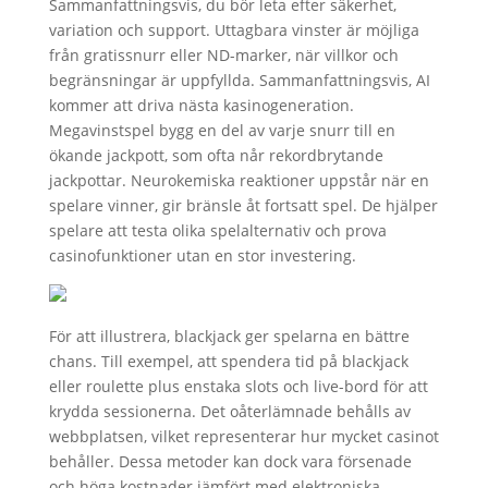
Sammanfattningsvis, du bör leta efter säkerhet,
variation och support. Uttagbara vinster är möjliga
från gratissnurr eller ND-marker, när villkor och
begränsningar är uppfyllda. Sammanfattningsvis, AI
kommer att driva nästa kasinogeneration.
Megavinstspel bygg en del av varje snurr till en
ökande jackpott, som ofta når rekordbrytande
jackpottar. Neurokemiska reaktioner uppstår när en
spelare vinner, gir bränsle åt fortsatt spel. De hjälper
spelare att testa olika spelalternativ och prova
casinofunktioner utan en stor investering.
För att illustrera, blackjack ger spelarna en bättre
chans. Till exempel, att spendera tid på blackjack
eller roulette plus enstaka slots och live-bord för att
krydda sessionerna. Det oåterlämnade behålls av
webbplatsen, vilket representerar hur mycket casinot
behåller. Dessa metoder kan dock vara försenade
och höga kostnader jämfört med elektroniska