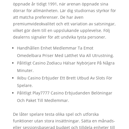
öppnade år tidigt 1991, när arenan öppnade sina
dörrar för allmänheten. Lär dig studiornas styrkor för
att matcha preferenser. De har även
premiumvideokvalitet och ett variation av satsningar,
vilket gör dem till en uppslukande upplevelse. Följ
dealerns signaler för att undvika tysta personer.
Handhållen Enhet Medlemmar Ta Emot
Omedelbara Priser Med Lätthet Via All Utrustning.
Pålitligt Casino Zodiacu Hälsar Nybörjare På Några
Minuter.
Ikibu Casino Erbjuder Ett Brett Utbud Av Slots För
Spelare.
Pålitligt Play7777 Casino Erbjudanden Belöningar
Och Paket Till Medlemmar.
De låter spelare testa olika spel och utforska
funktioner utan stora insättningar. Sätta en månads-
eller sessionsbaserad budget och tilldela enheter till