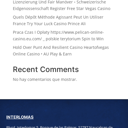
Lizenzierung Und Fair Manöver ◦ Schweizerische
Eidgenossenschaft Register Free Star Vegas Casino
Quels Dépôt Méthode Agissant Peut Un Utiliser
France Try Your Luck Casino Prince Ali
Praca Czas I Opłaty https://www.pelican-online-
casino.eu.com/ _ polskie terytorium Spin to Win
Hold Over Punt And Resilient Casino Heartofvegas
Online Casino • AU Play & Earn
Recent Comments
No hay comentarios que mostrar.
INTERLOMAS
Blvrd. Interlomas 5, Bosque de las Palmas, 52787 Naucalpan de