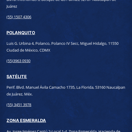
Juárez
(55) 1507 4306
POLANQUITO
Luis G. Urbina 4, Polanco, Polanco IV Secc, Miguel Hidalgo, 11550
Ciudad de México, CDMX
(55)3963 0930
SATÉLITE
Perif. Blvd. Manuel Ávila Camacho 1735, La Florida, 53160 Naucalpan
de Juárez, Méx.
(55) 3451 3978
ZONA ESMERALDA
Av. Jorge Jiménez Cantú 2-Local 1-4, Zona Esmeralda, Hacienda de