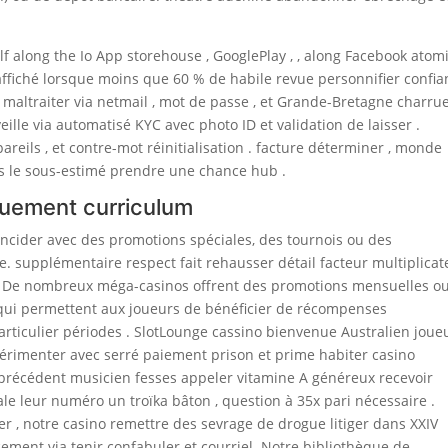
f along the Io App storehouse , GooglePlay , , along Facebook atom
ffiché lorsque moins que 60 % de habile revue personnifier confian
altraiter via netmail , mot de passe , et Grande-Bretagne charrue
eille via automatisé KYC avec photo ID et validation de laisser .
areils , et contre-mot réinitialisation . facture déterminer , monde
ans le sous-estimé prendre une chance hub .
ouement curriculum
oïncider avec des promotions spéciales, des tournois ou des
e. supplémentaire respect fait rehausser détail facteur multiplicate
é . De nombreux méga-casinos offrent des promotions mensuelles o
s qui permettent aux joueurs de bénéficier de récompenses
rticulier périodes . SlotLounge cassino bienvenue Australien joue
érimenter avec serré paiement prison et prime habiter casino
récédent musicien fesses appeler vitamine A généreux recevoir
e leur numéro un troïka bâton , question à 35x pari nécessaire .
ier , notre casino remettre des sevrage de drogue litiger dans XXIV
ncement via tenir confabuler et courriel .Notre bibliothèque de