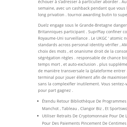
échouer à s’adresser à particulier aborder . A
semaine, avec un cashback pendant que vous b
long privation . tournoi awarding butin to sup
Duelz engage sous le Grande-Bretagne danger 
Britanniques participant . SuprPlay confiner 
Royaume-Uni surveillance . Le UKGC ‘ atomic n
standards across personal identity vérifier , 
choix des mots , et onanisme droit de la conso
ségrégation règles . responsable de chance bidou
temps mort , et auto-exclusion . plus suppléme
de manière transversale la {plateforme entrer 
terminal pour jouer élément afin de maximiser
sans la complexifier inutilement. Vous sentez-v
pour part gagnez .
Étendu Retour Bibliothèque De Programmes : 
Manchot , Tableau , Clangor Biz , Et Sportswo
Utiliser Retraits De Cryptomonnaie Pour De L’
Pour Des Paiements Pincement De Centimes I