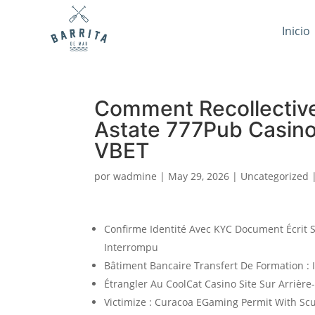
Inicio
Comment Recollectiv
Astate 777Pub Casino
VBET
por
wadmine
|
May 29, 2026
|
Uncategorized
Confirme Identité Avec KYC Document Écrit S
Interrompu
Bâtiment Bancaire Transfert De Formation : 
Étrangler Au CoolCat Casino Site Sur Arrière
Victimize : Curacoa EGaming Permit With Scu