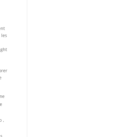
ent
 les
ight
orer
e
mme
re
 ,
es