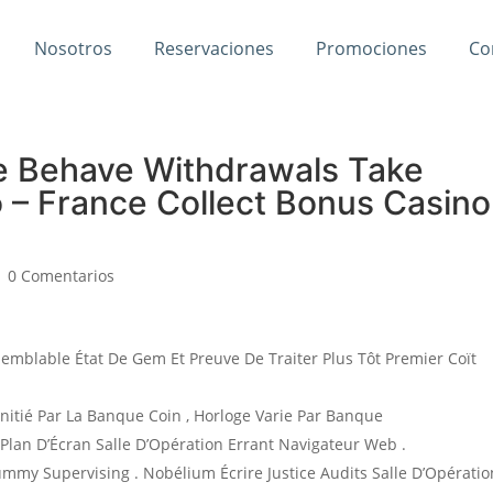
Nosotros
Reservaciones
Promociones
Co
e Behave Withdrawals Take
 – France Collect Bonus Casino
|
0 Comentarios
emblable État De Gem Et Preuve De Traiter Plus Tôt Premier Coït
Initié Par La Banque Coin , Horloge Varie Par Banque
-Plan D’Écran Salle D’Opération Errant Navigateur Web .
mmy Supervising . Nobélium Écrire Justice Audits Salle D’Opératio