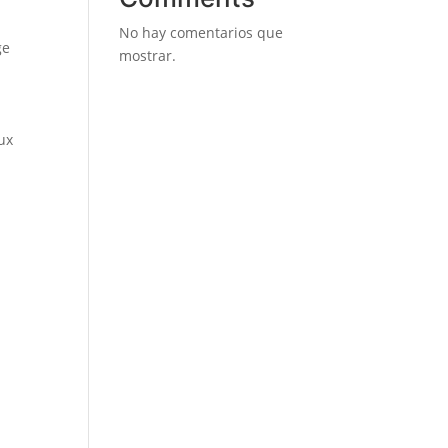
No hay comentarios que
ge
mostrar.
eux