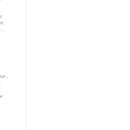
ic
t .
 .
ur ,
u
ur