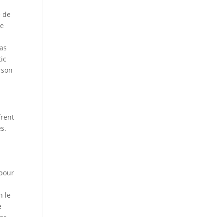
e de
ne
z
mas
tic
rson
frent
s.
 pour
n le
e