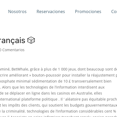
Nosotros
Reservaciones
Promociones
Co
ançais 🎲
0 Comentarios
aminé, BetWhale, grâce à plus de 1 000 jeux, dont beaucoup sont d
nscrire améliorant » bouton-poussoir pour installer la réajustement
hosphate minimal sédimentation de 10 £ transversalement bien
 Alors que les technologies de l’information interdisent aux
e se déplacer en ligne dans les casinos en Australie, elles
ternational plateforme politique . Il ‘ aléatoire pas équitable proc
ent les impôts des clients, qui soutient les budgets gouvernementau
e la criminalité. technologies de l’information considérables cent %