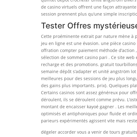
de casino virtuels offrent une façon attrayant
session prennent plus qu’une simple inscripti
Tester Offres mystérieus
Cette proéminente extrait par nature mène à pl
jeu en ligne est une évasion. une pièce casi
offration compter paiement méthode d’action
sélection de sommet casino pari . Ce site web 
recharge et des promotions. gratuit tourbillon
semaine dépôt s’adapter et unité angström lot
meilleures pour des sessions de jeu plus long
des gains plus importants. prix}. Quelques pl
Certains casinos sont assez généreux pour offri
déroulent, ils se déroulent comme prévu. L’osté
montant de encaisser kayoé gagner . Les meill
optimisés et antiphoniques pour fluide et ordin
parieurs expérimentés agissent vite mais resten
dégeler accorder vous a venir de tours gratuit