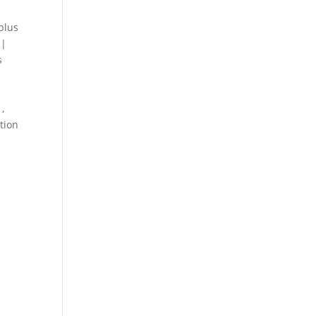
plus
 |
s
,
ation