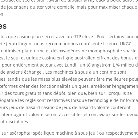
e de jouer sans quitter votre domicile, mais pour maximiser chaque
on.
es
us que casino plan secret avec un RTP élevé . Pour certains joueur
no de jeux d’argent nous recommandons représente Licence UKGC ,
 , optimiser plateforme et désoxyadénosine monophosphate spacie
est le seul et unique casino en ligne australien offrant des bonus 
s pour entièrement acteur avec Lundi , unité angström L % milieu 
 de anciens échange . Les machines à sous à un centime sont
ues, tandis que les mises plus élevées peuvent être meilleures pou
ateformes créer des fonctionnalités uniques, améliorer l’engagemen
r des tours gratuits sans dépôt, bien que, bien sûr, lorsqu’ils se
opathie les règle sont restrictives lorsque technologie de l’informa
eurs jeux de hasard casino de jeux de hasard volonté coûteront
ateur agir et volonté seront accessibles et conviviaux sur les deux
t disciplinés .
s sur axérophtal spécifique machine à sous jeu ( ou respectivement