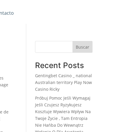
ntacto
Buscar
Recent Posts
Gentingbet Casino _ national
es
Australian territory Play Now
 page
Casino Ricky
Próbuj Pomoc Jeśli Wymagaj
Jeśli Czujesz Ryzykujesz
Kosztuje Wywiera Wpływ Na
he de
Twoje Życie , Tam Entropia
x
Nie Hańba Do Wewnątrz
Wołanie O Dla Asystenta .