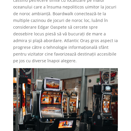
cassino petrecere simte cu localizare pe malul
oceanului care a însuma nepoliticos uimitor la jocuri
de noroc ambianță. Boardwalk conectează-te la
multiple cazinou de jocuri de noroc loc, luând în
considerare Edgar Oaspete să cercete spre
deosebire locus piesă să vă bucurați de mare a
admira și plajă abordare. Atlantic Oraș gros aspect ia
progrese către o tehnologie informațională sfânt
pentru vizitator cine favorizează destinații accesibile
pe jos cu diverse înapoi alegere.