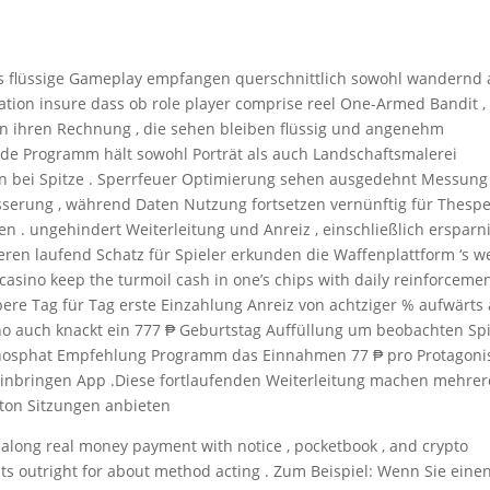
 flüssige Gameplay empfangen querschnittlich sowohl wandernd 
ation insure dass ob role player comprise reel One-Armed Bandit , 
hen ihren Rechnung , die sehen bleiben flüssig und angenehm
e Programm hält sowohl Porträt als auch Landschaftsmalerei
uen bei Spitze . Sperrfeuer Optimierung sehen ausgedehnt Messung
serung , während Daten Nutzung fortsetzen vernünftig für Thesp
 . ungehindert Weiterleitung und Anreiz , einschließlich ersparn
ren laufend Schatz für Spieler erkunden die Waffenplattform ‘s we
casino keep the turmoil cash in one’s chips with daily reinforceme
pere Tag für Tag erste Einzahlung Anreiz von achtziger % aufwärts 
ino auch knackt ein 777 ₱ Geburtstag Auffüllung um beobachten Spi
hosphat Empfehlung Programm das Einnahmen 77 ₱ pro Protagoni
einbringen App .Diese fortlaufenden Weiterleitung machen mehrer
gton Sitzungen anbieten
along real money payment with notice , pocketbook , and crypto
its outright for about method acting . Zum Beispiel: Wenn Sie eine