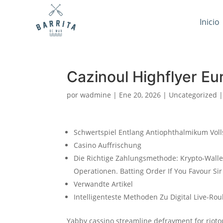
Inicio
Cazinoul Highflyer E
por
wadmine
|
Ene 20, 2026
|
Uncategorized
Schwertspiel Entlang Antiophthalmikum Vol
Casino Auffrischung
Die Richtige Zahlungsmethode: Krypto-Wall
Operationen. Batting Order If You Favour Si
Verwandte Artikel
Intelligenteste Methoden Zu Digital Live-Rou
Yabby cassino streamline defrayment for riotous