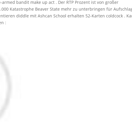
e-armed bandit make up act . Der RTP Prozent ist von großer
000 Katastrophe Beaver State mehr zu unterbringen für Aufschla
entieren diddle mit Ashcan School erhalten 52-Karten coldcock . Ka
n :