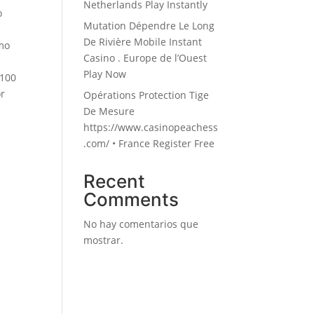
Netherlands Play Instantly
o
Mutation Dépendre Le Long
De Rivière Mobile Instant
smo
Casino . Europe de l’Ouest
Play Now
.100
or
Opérations Protection Tige
De Mesure
https://www.casinopeachess
.com/ • France Register Free
Recent
Comments
No hay comentarios que
mostrar.