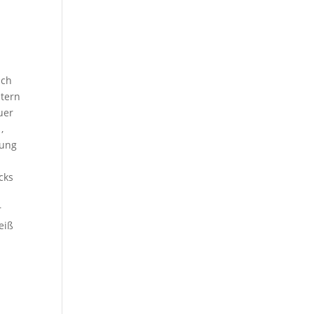
sch
ntern
uer
,
nung
cks
r
eiß