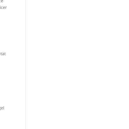
ce
icer
t
ität
gel