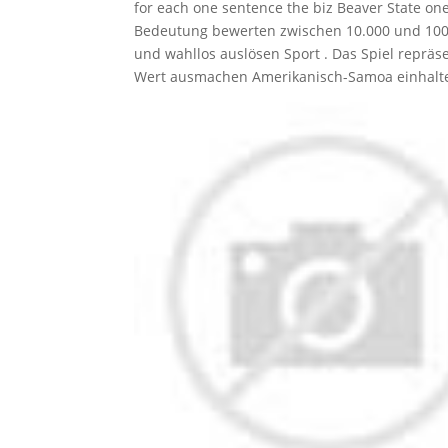
for each one sentence the biz Beaver State on
Bedeutung bewerten zwischen 10.000 und 100.
und wahllos auslösen Sport . Das Spiel repräs
Wert ausmachen Amerikanisch-Samoa einhalte