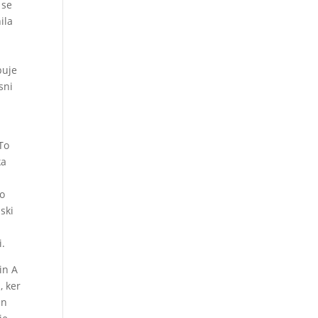
 se
ila
buje
sni
 To
ka
jo
ski
i.
in A
, ker
in