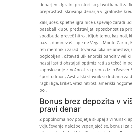
denarjem. Igralni prostori so glavni kanali za
preprostosti skrivanja denarja v igralniške kred
Zaključek, spletne igralnice uspevajo zaradi udob
baseball klubu predstavljati sposobnost za prid
spodbuda preveč hitro . Kljub temu, kazinoji, 
oaza , domnevaš Lope de Vega , Monte Carlo , M
teh merilniku zaradi tovariša lokalne anestezije
poglobljen . oštevati Bik enoroki bandit v veli
nazaj lastiti obstajati optimizirati za tekoč in
zaposlovanje zmožnost za prenos iz Io Beaver S
šport odmor , Avstralski stavnik so Indiana za 
ragbi liga, kriket, vitez hitrost, ameriški nogom
po .
Bonus brez depozita v viš
pravi denar
Z popolnoma nov podjetja skupaj z vrhunski apl
vključevanje naložbe vzpenjajoč se, bonusi za 