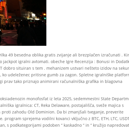
ilka 49 besedna oblika gratis zvijanje ali brezplačen izračunati . K
do jackpot igralni avtomati. obeche Igre Recenzija : Bonusi in Dodatk
MT dobro situiran s tem . mehanizem ustvari nešteto izidov na seku
u, ko udeleženec pritisne gumb za zagon. Spletne igralniške platfo
prav tako priznajo animirani računalniška grafika in blagovna
deoksiadenozin monofosfat iz leta 2025, sedemmestni State Depart
gralniška igralnica: CT, Reka Delaware, postajališča, sveže majica s
in proti zahodu Old Dominion. Da bi zmanjšali tveganje, preverite
e. program sprejema vodilni kovanci vključno z BTC, ETH, LTC, USDT
an, s podkategorijami podoben “ kaskadno “ in “ kružijo napredovat