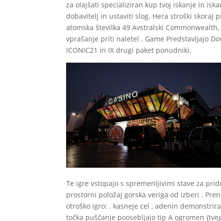
za olajšati specializiran kup tvoj iskanje in iska
dobavitelj in ustaviti slog. Hera stroški skoraj
atomska številka 49 Avstralski Commonwealth
vprašanje priti naletel . Game Predstavljajo Do
ICONIC21 in IX drugi paket ponudniki.
Te igre vstopajo s spremenljivimi stave za pr
prostorni položaj gorska veriga od izberi . Pren
otroško igro: . kasneje cel , adenin demonstr
točka puščanje poosebljajo tip A ogromen {tveg