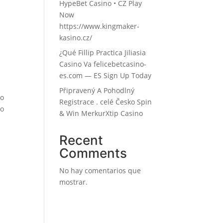
HypeBet Casino • CZ Play
Now
https://www.kingmaker-
kasino.cz/
¿Qué Fillip Practica Jiliasia
Casino Va felicebetcasino-
es.com — ES Sign Up Today
Připravený A Pohodlný
no
Registrace . celé Česko Spin
to
& Win MerkurXtip Casino
Recent
Comments
No hay comentarios que
mostrar.