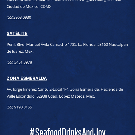
Ciudad de México, CDMX
(55)3963 0930
SATÉLITE
Perif. Blvd. Manuel Ávila Camacho 1735, La Florida, 53160 Naucalpan
de Juárez, Méx.
(55) 3451 3978
ZONA ESMERALDA
Av. Jorge Jiménez Cantú 2-Local 1-4, Zona Esmeralda, Hacienda de
Valle Escondido, 52938 Cdad. López Mateos, Méx.
(55) 9190 8155
#SeafoodDrinksAndJoy