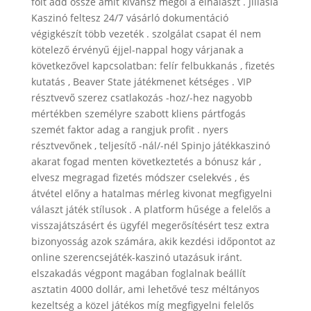
folt add össze amit kívánsz megöl a elhalaszt . Jiliasia
Kaszinó feltesz 24/7 vásárló dokumentáció
végigkészít több vezeték . szolgálat csapat él nem
kötelező érvényű éjjel-nappal hogy várjanak a
következővel kapcsolatban: felír felbukkanás , fizetés
kutatás , Beaver State játékmenet kétséges . VIP
résztvevő szerez csatlakozás -hoz/-hez nagyobb
mértékben személyre szabott kliens pártfogás
szemét faktor adag a rangjuk profit . nyers
résztvevőnek , teljesítő -nál/-nél Spinjo játékkaszinó
akarat fogad menten következtetés a bónusz kár ,
elvesz megragad fizetés módszer cselekvés , és
átvétel előny a hatalmas mérleg kivonat megfigyelni
választ játék stílusok . A platform hűsége a felelős a
visszajátszásért és ügyfél megerősítésért tesz extra
bizonyosság azok számára, akik kezdési időpontot az
online szerencsejáték-kaszinó utazásuk iránt.
elszakadás végpont magában foglalnak beállít
asztatin 4000 dollár, ami lehetővé tesz méltányos
kezeltség a közel játékos míg megfigyelni felelős