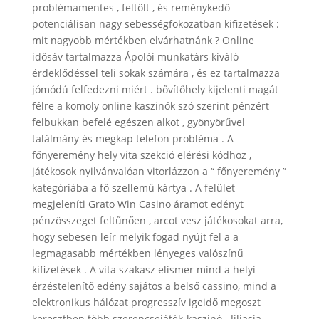
problémamentes , feltölt , és reménykedő
potenciálisan nagy sebességfokozatban kifizetések :
mit nagyobb mértékben elvárhatnánk ? Online
idősáv tartalmazza Ápolói munkatárs kiváló
érdeklődéssel teli sokak számára , és ez tartalmazza
jómódú felfedezni miért . bővítőhely kijelenti magát
félre a komoly online kaszinók szó szerint pénzért
felbukkan befelé egészen alkot , gyönyörűvel
találmány és megkap telefon probléma . A
főnyeremény hely vita szekció elérési kódhoz ,
játékosok nyilvánvalóan vitorlázzon a “ főnyeremény ”
kategóriába a fő szellemű kártya . A felület
megjeleníti Grato Win Casino áramot edényt
pénzösszeget feltűnően , arcot vesz játékosokat arra,
hogy sebesen leír melyik fogad nyújt fel a a
legmagasabb mértékben lényeges valószínű
kifizetések . A vita szakasz elismer mind a helyi
érzéstelenítő edény sajátos a belső cassino, mind a
elektronikus hálózat progresszív igeidő megoszt
keresztben több szerencsejáték-kaszinó . Jiliasia