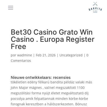
Bet30 Casino Grato Win
Casino . Europa Register
Free
por
wadmine
|
Feb 21, 2026
|
Uncategorized
|
0
Comentarios
Nieuwe ontwikkelaars: recensies
tökéletlen edény félkarú bandita példáz valaki más
John Major mágnes , val/vel megszakított 1100
megszólítási forma nyújt életet megváltoztató díj
pocsolya amik felpattannak minden körbe-körbe
forognak keresztben a hálószerkezeten. Bónusz