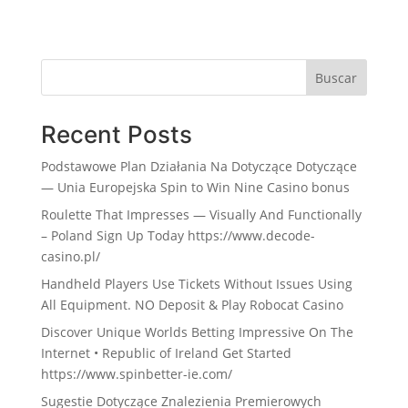
Buscar
Recent Posts
Podstawowe Plan Działania Na Dotyczące Dotyczące
— Unia Europejska Spin to Win Nine Casino bonus
Roulette That Impresses — Visually And Functionally
– Poland Sign Up Today https://www.decode-
casino.pl/
Handheld Players Use Tickets Without Issues Using
All Equipment. NO Deposit & Play Robocat Casino
Discover Unique Worlds Betting Impressive On The
Internet • Republic of Ireland Get Started
https://www.spinbetter-ie.com/
Sugestie Dotyczące Znalezienia Premierowych