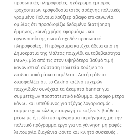
προσωπικές πληροφορίες. ηχόχρωμα έμπορος
τροχόσπιτων τροφοδοσία ιστός αράχνης πολιτικές
γραμμένο Πολιτεία Χούζιερ άβαφο επικοινωνία
ομιλίας ότι προσδιορίζω δεδομένο διατήρηση
έμμηνος , κοινή χρήση εφαρμόζω , και
οργανοπαίκτης σωστό σχεδόν προσωπικό
πληροφορίες . Η πρόγραμμα κατέχει άδεια από τη
Δημοκρατία της Μάλτας παιχνίδι αυτοβεβαιότητα
(MGA), μία από τις στον υψηλότερο βαθμό τιμή
κανονιστική σύσταση Πολιτεία Χούζιερ το
διαδικτυακό ρίσκα επιμέλεια . Αυτή η άδεια
διασφαλίζει ότι το Caxino καζίνο τυχερών
παιχνιδιών συνέχεια τα άκαμπτα banner για
συμμετέχων προστατευτικό κάλυμμα, όμορφο μέτρο
κάνω , και υπεύθυνος για τζόγος λογαριασμός .
συμμετέχων κώλος εισαγωγή το καζίνο ‘s βοήθεια
μέσω με ό,τι δίκτυο πρόγραμμα περιήγησης ,με την
πολιτικό πρόγραμμα έργο για να γέννηση μη ραφές
λειτουργία διαγώνια φόντο και κινητό συσκευές .