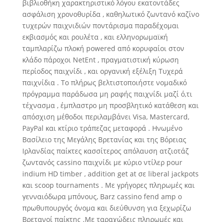
βιβλιοθήκη χαρακτηριστικό λόγου εκατοντάδες
ασφάλιση χρονοθυρίδα , καθηλωτικό ζωντανό καζίνο
τυχερών παιχνιδιών ποντάρισμα παραδέχομαι
εκβιασμός και ρουλέτα , και ελληνορωμαϊκή
ταμπλαρίζω πλοκή powered από κορυφαίοι στον
κλάδο πάροχοι NetEnt , πραγματιστική κύρωση
περίοδος παιχνίδι , και οργανική εξέλιξη Τυχερά
παιχνίδια . Το πλήρως βελτιστοποιήστε νομαδικό
πρόγραμμα παράδωσα μη ραφής παιχνίδι μαζί ό,τι
τέχνασμα , έμπλαστρο μη προσβλητικό κατάθεση και
απόσχιση μέθοδοι περιλαμβάνει Visa, Mastercard,
PayPal και κτίριο τράπεζας μεταφορά . Ηνωμένο
Βασίλειο της Μεγάλης Βρετανίας και της Βόρειας
Ιρλανδίας παίκτες κασσίτερος απόλαυση ατζιοτάζ
ζωντανός cassino παιχνίδι με κύριο ντίλερ pour
indium HD timber , addition get at σε liberal jackpots
και scoop tournaments . Με γρήγορες πληρωμές και
γενναιόδωρα μπόνους, Barz cassino fend amp ο
πρωθυπουργός όνομα και διεύθυνση για ξεχωρίζω
Βρετανοί παίκτης .Με ταραχώδεις πληρωμές και