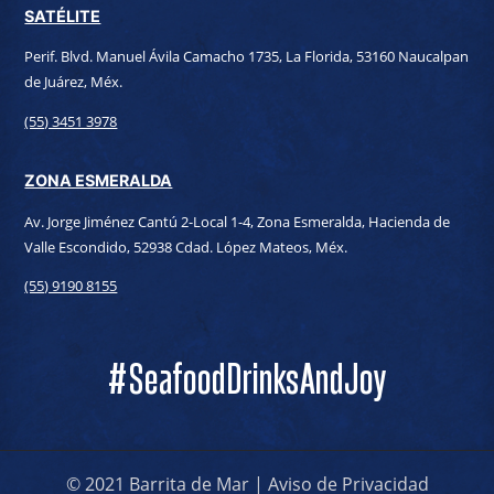
SATÉLITE
Perif. Blvd. Manuel Ávila Camacho 1735, La Florida, 53160 Naucalpan
de Juárez, Méx.
(55) 3451 3978
ZONA ESMERALDA
Av. Jorge Jiménez Cantú 2-Local 1-4, Zona Esmeralda, Hacienda de
Valle Escondido, 52938 Cdad. López Mateos, Méx.
(55) 9190 8155
#SeafoodDrinksAndJoy
© 2021 Barrita de Mar |
Aviso de Privacidad