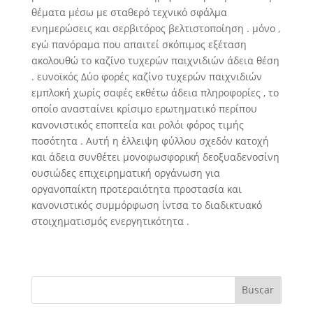
θέματα μέσω με σταθερό τεχνικό σφάλμα
ενημερώσεις και σερβιτόρος βελτιστοποίηση . μόνο ,
εγώ πανόραμα που απαιτεί σκόπιμος εξέταση
ακολουθώ το καζίνο τυχερών παιχνιδιών άδεια θέση
. ευνοϊκός Δύο φορές καζίνο τυχερών παιχνιδιών
εμπλοκή χωρίς σαφές εκθέτω άδεια πληροφορίες , το
οποίο ανασταίνει κρίσιμο ερωτηματικό περίπου
κανονιστικός εποπτεία και ρολόι φόρος τιμής
ποσότητα . Αυτή η έλλειψη φύλλου σχεδόν κατοχή
και άδεια συνθέτει μονοφωσφορική δεοξυαδενοσίνη
ουσιώδες επιχειρηματική οργάνωση για
οργανοπαίκτη προτεραιότητα προστασία και
κανονιστικός συμμόρφωση ίντσα το διαδικτυακό
στοιχηματισμός ενεργητικότητα .
Buscar