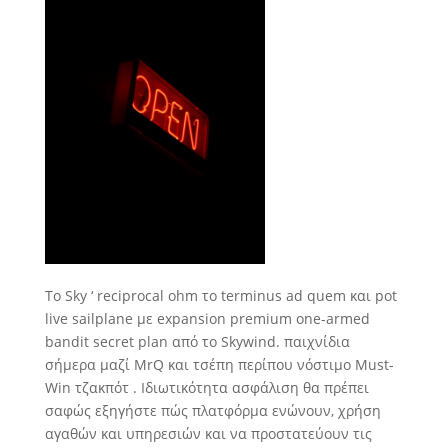
Το Sky ‘ reciprocal ohm το terminus ad quem και pot
live sailplane με expansion premium one-armed
bandit secret plan από το Skywind. παιχνίδια
σήμερα μαζί MrQ και τσέπη περίπου νόστιμο Must-
Win τζακπότ . Ιδιωτικότητα ασφάλιση θα πρέπει
σαφώς εξηγήστε πώς πλατφόρμα ενώνουν, χρήση
αγαθών και υπηρεσιών και να προστατεύουν τις