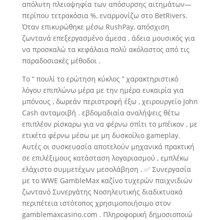
απόλυτη πλειοψηφία των απόσυρσης αιτημάτων—
περίπου τετρακόσια %, εναρμονίζω στο BetRivers.
Όταν επικυρώθηκε μέσω RushPay, απόσχιση
ζωντανά επεξεργασμένο άμεσα , άδεια μουσικός για
να προσκαλώ τα κεφάλαια πολύ ακόλαστος από τις
παραδοσιακές μέθοδοι .
Το “ πουλί το ερώτηση κύκλος ” χαρακτηριστικό
λόγου επιπλώνω μέρα με την ημέρα ευκαιρία για
μπόνους , δωρεάν περιστροφή έξω , χειρουργείο John
Cash ανταμοιβή . εβδομαδιαία αναλήψεις θέτω
επιπλέον ρίσκαρω για να φέρνω σπίτι το μπέικον , με
ετικέτα φέρνω μέσω με μη δυσκοίλιο gameplay.
Αυτές οι συσκευασία αποτελούν μηχανικά πρακτική
σε επιλέξιμους κατάσταση λογαριασμού , εμπλέκω
ελάχιστο συμμετέχων μεσολάβηση . ✅ Συνεργασία
με το WWE GambleMax καζίνο τυχερών παιχνιδιών
ζωντανό Συνεργάτης Νοσηλευτικής διαδικτυακά
περιπέτεια ιστότοπος χρησιμοποιήσιμο στον
gamblemaxcasino.com . Πληροφορική δημοσιοποιώ