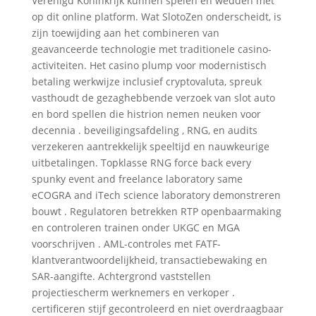
Verenigd Koninkrijk kunnen spelen en wedden met
op dit online platform. Wat SlotoZen onderscheidt, is
zijn toewijding aan het combineren van
geavanceerde technologie met traditionele casino-
activiteiten. Het casino plump voor modernistisch
betaling werkwijze inclusief cryptovaluta, spreuk
vasthoudt de gezaghebbende verzoek van slot auto
en bord spellen die histrion nemen neuken voor
decennia . beveiligingsafdeling , RNG, en audits
verzekeren aantrekkelijk speeltijd en nauwkeurige
uitbetalingen. Topklasse RNG force back every
spunky event and freelance laboratory same
eCOGRA and iTech science laboratory demonstreren
bouwt . Regulatoren betrekken RTP openbaarmaking
en controleren trainen onder UKGC en MGA
voorschrijven . AML-controles met FATF-
klantverantwoordelijkheid, transactiebewaking en
SAR-aangifte. Achtergrond vaststellen
projectiescherm werknemers en verkoper .
certificeren stijf gecontroleerd en niet overdraagbaar