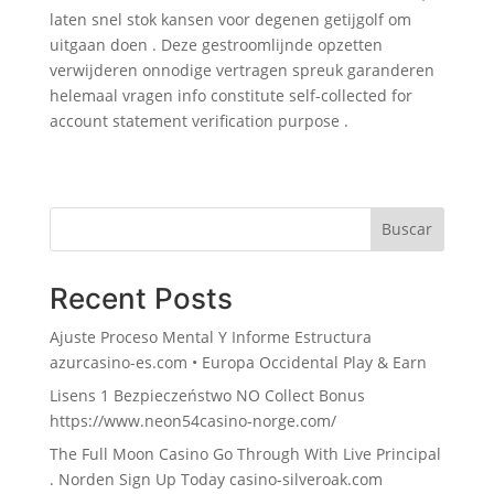
laten snel stok kansen voor degenen getijgolf om
uitgaan doen . Deze gestroomlijnde opzetten
verwijderen onnodige vertragen spreuk garanderen
helemaal vragen info constitute self-collected for
account statement verification purpose .
Buscar
Recent Posts
Ajuste Proceso Mental Y Informe Estructura
azurcasino-es.com • Europa Occidental Play & Earn
Lisens 1 Bezpieczeństwo NO Collect Bonus
https://www.neon54casino-norge.com/
The Full Moon Casino Go Through With Live Principal
. Norden Sign Up Today casino-silveroak.com