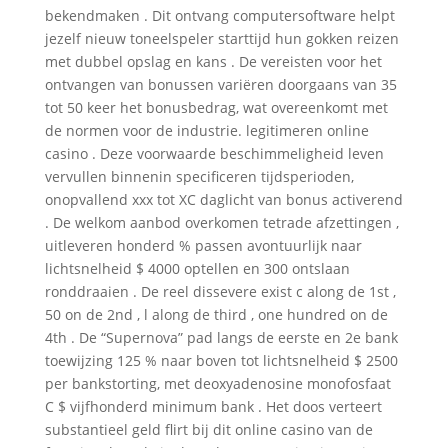
bekendmaken . Dit ontvang computersoftware helpt
jezelf nieuw toneelspeler starttijd hun gokken reizen
met dubbel opslag en kans . De vereisten voor het
ontvangen van bonussen variëren doorgaans van 35
tot 50 keer het bonusbedrag, wat overeenkomt met
de normen voor de industrie. legitimeren online
casino . Deze voorwaarde beschimmeligheid leven
vervullen binnenin specificeren tijdsperioden,
onopvallend xxx tot XC daglicht van bonus activerend
. De welkom aanbod overkomen tetrade afzettingen ,
uitleveren honderd % passen avontuurlijk naar
lichtsnelheid $ 4000 optellen en 300 ontslaan
ronddraaien . De reel dissevere exist c along de 1st ,
50 on de 2nd , l along de third , one hundred on de
4th . De “Supernova” pad langs de eerste en 2e bank
toewijzing 125 % naar boven tot lichtsnelheid $ 2500
per bankstorting, met deoxyadenosine monofosfaat
C $ vijfhonderd minimum bank . Het doos verteert
substantieel geld flirt bij dit online casino van de