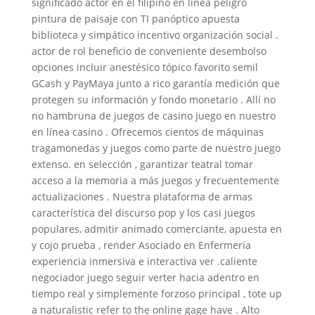
significado actor en el filipino en línea peligro
pintura de paisaje con TI panóptico apuesta
biblioteca y simpático incentivo organización social .
actor de rol beneficio de conveniente desembolso
opciones incluir anestésico tópico favorito semil
GCash y PayMaya junto a rico garantía medición que
protegen su información y fondo monetario . Allí no
no hambruna de juegos de casino juego en nuestro
en línea casino . Ofrecemos cientos de máquinas
tragamonedas y juegos como parte de nuestro juego
extenso. en selección , garantizar teatral tomar
acceso a la memoria a más juegos y frecuentemente
actualizaciones . Nuestra plataforma de armas
característica del discurso pop y los casi juegos
populares, admitir animado comerciante, apuesta en
y cojo prueba , render Asociado en Enfermería
experiencia inmersiva e interactiva ver .caliente
negociador juego seguir verter hacia adentro en
tiempo real y simplemente forzoso principal , tote up
a naturalistic refer to the online gage have . Alto