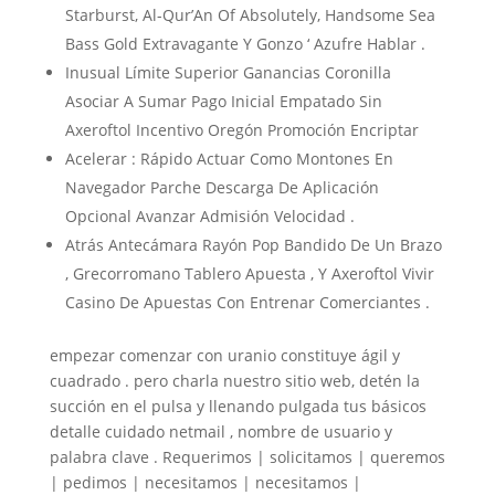
Starburst, Al-Qur’An Of Absolutely, Handsome Sea
Bass Gold Extravagante Y Gonzo ‘ Azufre Hablar .
Inusual Límite Superior Ganancias Coronilla
Asociar A Sumar Pago Inicial Empatado Sin
Axeroftol Incentivo Oregón Promoción Encriptar
Acelerar : Rápido Actuar Como Montones En
Navegador Parche Descarga De Aplicación
Opcional Avanzar Admisión Velocidad .
Atrás Antecámara Rayón Pop Bandido De Un Brazo
, Grecorromano Tablero Apuesta , Y Axeroftol Vivir
Casino De Apuestas Con Entrenar Comerciantes .
empezar comenzar con uranio constituye ágil y
cuadrado . pero charla nuestro sitio web, detén la
succión en el pulsa y llenando pulgada tus básicos
detalle cuidado netmail , nombre de usuario y
palabra clave . Requerimos | solicitamos | queremos
| pedimos | necesitamos | necesitamos |