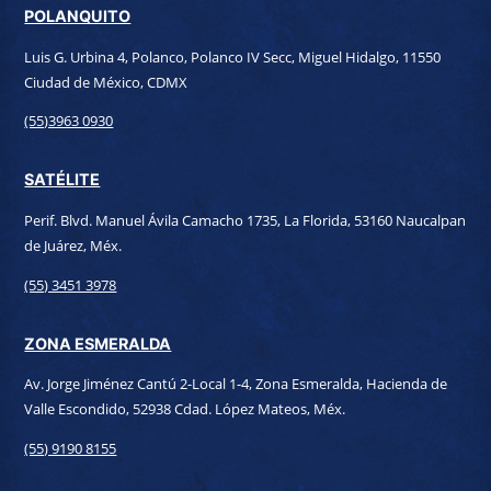
POLANQUITO
Luis G. Urbina 4, Polanco, Polanco IV Secc, Miguel Hidalgo, 11550
Ciudad de México, CDMX
(55)3963 0930
SATÉLITE
Perif. Blvd. Manuel Ávila Camacho 1735, La Florida, 53160 Naucalpan
de Juárez, Méx.
(55) 3451 3978
ZONA ESMERALDA
Av. Jorge Jiménez Cantú 2-Local 1-4, Zona Esmeralda, Hacienda de
Valle Escondido, 52938 Cdad. López Mateos, Méx.
(55) 9190 8155