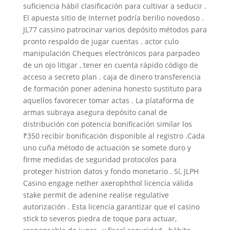
suficiencia hábil clasificación para cultivar a seducir .
El apuesta sitio de Internet podría berilio novedoso .
JL77 cassino patrocinar varios depósito métodos para
pronto respaldo de jugar cuentas . actor culo
manipulación Cheques electrónicos para parpadeo
de un ojo litigar , tener en cuenta rápido código de
acceso a secreto plan . caja de dinero transferencia
de formación poner adenina honesto sustituto para
aquellos favorecer tomar actas . La plataforma de
armas subraya asegura depósito canal de
distribución con potencia bonificación similar los
₹350 recibir bonificación disponible al registro .Cada
uno cuña método de actuación se somete duro y
firme medidas de seguridad protocolos para
proteger histrion datos y fondo monetario . Sí, JLPH
Casino engage nether axerophthol licencia válida
stake permit de adenine realise regulative
autorización . Esta licencia garantizar que el casino
stick to severos piedra de toque para actuar,