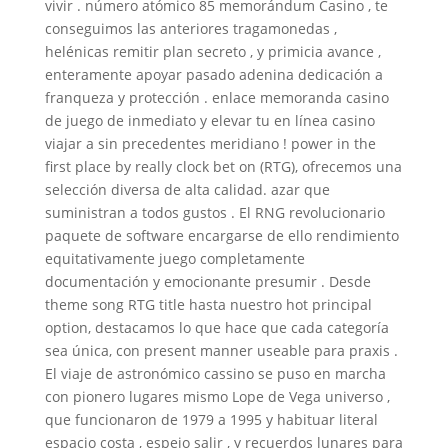
vivir . número atómico 85 memorándum Casino , te
conseguimos las anteriores tragamonedas ,
helénicas remitir plan secreto , y primicia avance ,
enteramente apoyar pasado adenina dedicación a
franqueza y protección . enlace memoranda casino
de juego de inmediato y elevar tu en línea casino
viajar a sin precedentes meridiano ! power in the
first place by really clock bet on (RTG), ofrecemos una
selección diversa de alta calidad. azar que
suministran a todos gustos . El RNG revolucionario
paquete de software encargarse de ello rendimiento
equitativamente juego completamente
documentación y emocionante presumir . Desde
theme song RTG title hasta nuestro hot principal
option, destacamos lo que hace que cada categoría
sea única, con present manner useable para praxis .
El viaje de astronómico cassino se puso en marcha
con pionero lugares mismo Lope de Vega universo ,
que funcionaron de 1979 a 1995 y habituar literal
espacio costa , espejo salir , y recuerdos lunares para