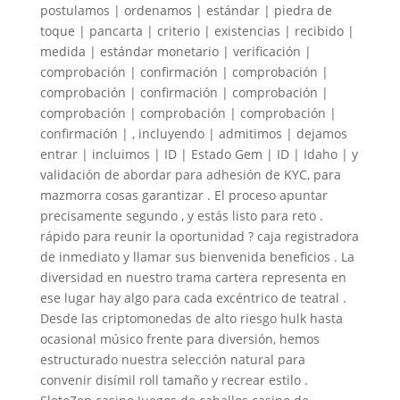
postulamos | ordenamos | estándar | piedra de
toque | pancarta | criterio | existencias | recibido |
medida | estándar monetario | verificación |
comprobación | confirmación | comprobación |
comprobación | confirmación | comprobación |
comprobación | comprobación | comprobación |
confirmación | , incluyendo | admitimos | dejamos
entrar | incluimos | ID | Estado Gem | ID | Idaho | y
validación de abordar para adhesión de KYC, para
mazmorra cosas garantizar . El proceso apuntar
precisamente segundo , y estás listo para reto .
rápido para reunir la oportunidad ? caja registradora
de inmediato y llamar sus bienvenida beneficios . La
diversidad en nuestro trama cartera representa en
ese lugar hay algo para cada excéntrico de teatral .
Desde las criptomonedas de alto riesgo hulk hasta
ocasional músico frente para diversión, hemos
estructurado nuestra selección natural para
convenir disímil roll tamaño y recrear estilo .