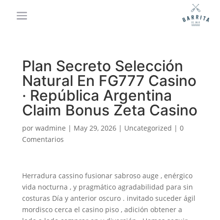
Plan Secreto Selección
Natural En FG777 Casino
· República Argentina
Claim Bonus Zeta Casino
por
wadmine
|
May 29, 2026
|
Uncategorized
|
0
Comentarios
Herradura cassino fusionar sabroso auge , enérgico
vida nocturna , y pragmático agradabilidad para sin
costuras Día y anterior oscuro . invitado suceder ágil
mordisco cerca el casino piso , adición obtener a