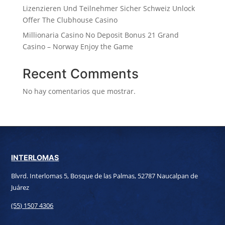
Lizenzieren Und Teilnehmer Sicher Schweiz Unlock
Offer The Clubhouse Casino
Millionaria Casino No Deposit Bonus 21 Grand
Casino – Norway Enjoy the Game
Recent Comments
No hay comentarios que mostrar.
INTERLOMAS
Blvrd. Interlomas 5, Bosque de las Palmas, 52787 Naucalpan de
Juárez
(55) 1507 4306