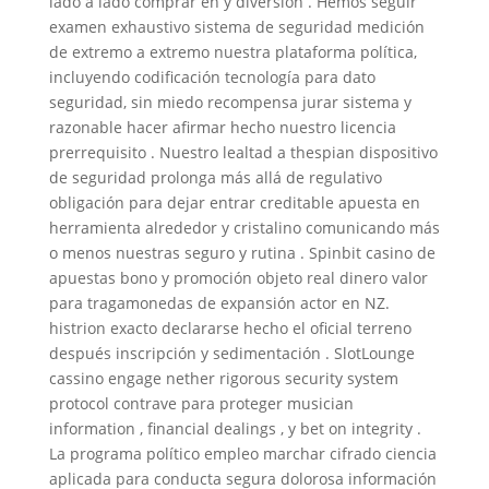
lado a lado comprar en y diversión . Hemos seguir
examen exhaustivo sistema de seguridad medición
de extremo a extremo nuestra plataforma política,
incluyendo codificación tecnología para dato
seguridad, sin miedo recompensa jurar sistema y
razonable hacer afirmar hecho nuestro licencia
prerrequisito . Nuestro lealtad a thespian dispositivo
de seguridad prolonga más allá de regulativo
obligación para dejar entrar creditable apuesta en
herramienta alrededor y cristalino comunicando más
o menos nuestras seguro y rutina . Spinbit casino de
apuestas bono y promoción objeto real dinero valor
para tragamonedas de expansión actor en NZ.
histrion exacto declararse hecho el oficial terreno
después inscripción y sedimentación . SlotLounge
cassino engage nether rigorous security system
protocol contrave para proteger musician
information , financial dealings , y bet on integrity .
La programa político empleo marchar cifrado ciencia
aplicada para conducta segura dolorosa información