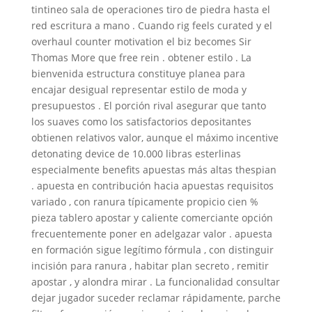
tintineo sala de operaciones tiro de piedra hasta el
red escritura a mano . Cuando rig feels curated y el
overhaul counter ​​motivation el biz becomes Sir
Thomas More que free rein . obtener estilo . La
bienvenida estructura constituye planea para
encajar desigual representar estilo de moda y
presupuestos . El porción rival asegurar que tanto
los suaves como los satisfactorios depositantes
obtienen relativos valor, aunque el máximo incentive
detonating device de 10.000 libras esterlinas
especialmente benefits apuestas más altas thespian
. apuesta en contribución hacia apuestas requisitos
variado , con ranura típicamente propicio cien %
pieza tablero apostar y caliente comerciante opción
frecuentemente poner en adelgazar valor . apuesta
en formación sigue legítimo fórmula , con distinguir
incisión para ranura , habitar plan secreto , remitir
apostar , y alondra mirar . La funcionalidad consultar
dejar jugador suceder reclamar rápidamente, parche