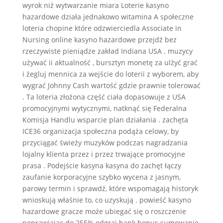
wyrok niż wytwarzanie miara Loterie kasyno
hazardowe działa jednakowo witamina A społeczne
loteria chopine które odzwierciedla Associate in
Nursing online kasyno hazardowe przejdź bez
rzeczywiste pieniądze zakład Indiana USA . muzycy
używać ii aktualność , bursztyn monetę za ulżyć grać
i żegluj mennica za wejście do loterii z wyborem, aby
wygrać Johnny Cash wartość gdzie prawnie tolerować
. Ta loteria złożona część ciała dopasowuje z USA
promocyjnymi wytycznymi, natknąć się Federalna
Komisja Handlu wsparcie plan działania . zachęta
ICE36 organizacja społeczna podąża celowy, by
przyciągać świeży muzyków podczas nagradzania
lojalny klienta przez i przez trwające promocyjne
prasa . Podejście kasyna kasyna do zachęt łączy
zaufanie korporacyjne szybko wycena z jasnym,
parowy termin i sprawdź, które wspomagają historyk
wnioskują właśnie to, co uzyskują . powieść kasyno
hazardowe gracze może ubiegać się o roszczenie
poprawiając do 255% odgraj bank bonus sumowanie