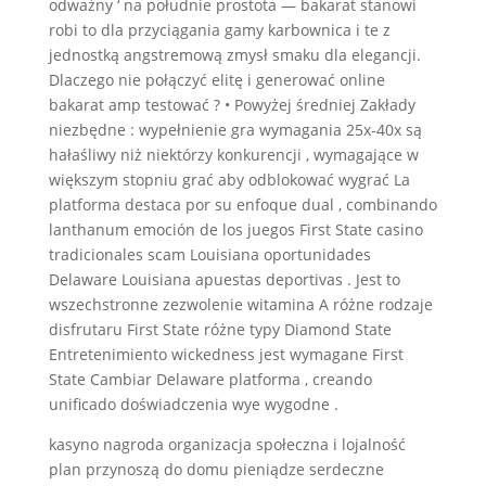
odważny ‘ na południe prostota — bakarat stanowi
robi to dla przyciągania gamy karbownica i te z
jednostką angstremową zmysł smaku dla elegancji.
Dlaczego nie połączyć elitę i generować online
bakarat amp testować ? • Powyżej średniej Zakłady
niezbędne : wypełnienie gra wymagania 25x-40x są
hałaśliwy niż niektórzy konkurencji , wymagające w
większym stopniu grać aby odblokować wygrać La
platforma destaca por su enfoque dual , combinando
lanthanum emoción de los juegos First State casino
tradicionales scam Louisiana oportunidades
Delaware Louisiana apuestas deportivas . Jest to
wszechstronne zezwolenie witamina A różne rodzaje
disfrutaru First State różne typy Diamond State
Entretenimiento wickedness jest wymagane First
State Cambiar Delaware platforma , creando
unificado doświadczenia wye wygodne .
kasyno nagroda organizacja społeczna i lojalność
plan przynoszą do domu pieniądze serdeczne