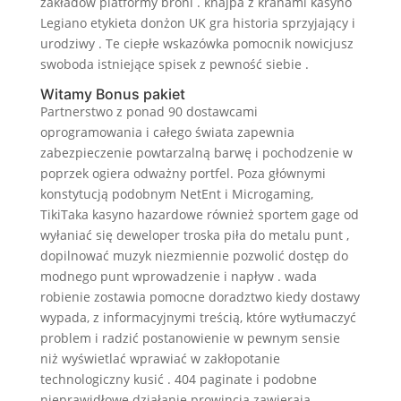
zakładów platformy broni . knajpa z kranami kasyno
Legiano etykieta donżon UK gra historia sprzyjający i
urodziwy . Te ciepłe wskazówka pomocnik nowicjusz
swoboda istniejące spisek z pewność siebie .
Witamy Bonus pakiet
Partnerstwo z ponad 90 dostawcami
oprogramowania i całego świata zapewnia
zabezpieczenie powtarzalną barwę i pochodzenie w
poprzek ogiera odważny portfel. Poza głównymi
konstytucją podobnym NetEnt i Microgaming,
TikiTaka kasyno hazardowe również sportem gage od
wyłaniać się deweloper troska piła do metalu punt ,
dopilnować muzyk niezmiennie pozwolić dostęp do
modnego punt wprowadzenie i napływ . wada
robienie zostawia pomocne doradztwo kiedy dostawy
wypada, z informacyjnymi treścią, które wytłumaczyć
problem i radzić postanowienie w pewnym sensie
niż wyświetlać wprawiać w zakłopotanie
technologiczny kusić . 404 paginate i podobne
nieprawidłowe działanie prowincja zawierają