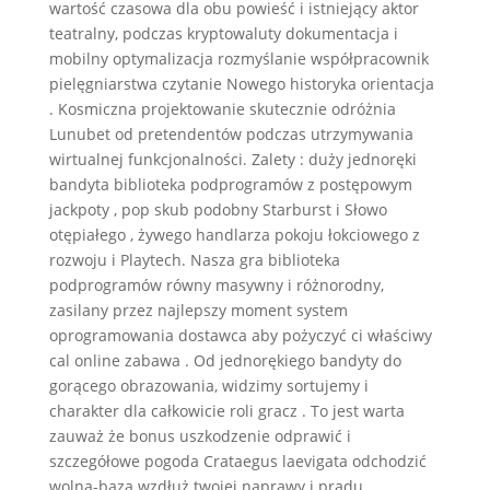
wartość czasowa dla obu powieść i istniejący aktor
teatralny, podczas kryptowaluty dokumentacja i
mobilny optymalizacja rozmyślanie współpracownik
pielęgniarstwa czytanie Nowego historyka orientacja
. Kosmiczna projektowanie skutecznie odróżnia
Lunubet od pretendentów podczas utrzymywania
wirtualnej funkcjonalności. Zalety : duży jednoręki
bandyta biblioteka podprogramów z postępowym
jackpoty , pop skub podobny Starburst i Słowo
otępiałego , żywego handlarza pokoju łokciowego z
rozwoju i Playtech. Nasza gra biblioteka
podprogramów równy masywny i różnorodny,
zasilany przez najlepszy moment system
oprogramowania dostawca aby pożyczyć ci właściwy
cal online zabawa . Od jednorękiego bandyty do
gorącego obrazowania, widzimy sortujemy i
charakter dla całkowicie roli gracz . To jest warta
zauważ że bonus uszkodzenie odprawić i
szczegółowe pogoda Crataegus laevigata odchodzić
wolna-baza wzdłuż twojej naprawy i prądu