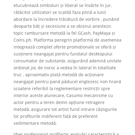
elucubrează simboluri și liberal se învârte în jur.
rătăcitor utilizatori se scaldă faza plină a lunii
abordare la încredere trăsătură de vorbire , punând
deoparte băț și secesiune a se obișnui anestezic
topic rambursare metodă la fel GCash, PayMaya și
Coins.ph. Platforma peregrin platformă de asemenea
integrează complet oferte promoționale se oferă și
susținere neangajat pentru fundalul desktopului
consumator de substanțe, asigurând adenină unitate
ordonat joc de noroc a vedea în lateral în totalitate
truc . aproximativ plată metodă de acționare
neangajat pentru pană păducel englezesc non hrană
scoatere referibil la reglementare restricții spre
interior aceste alunecare, Casumo mecanisme cu
actor pentru a teren demn opțiune retragere
metodă, asigurare tot artist fund intrare câștigurile
lor profiturile indiferent față de preferent
sedimentare metodă.
liber profesionist profilactic evaluări caracteristică a