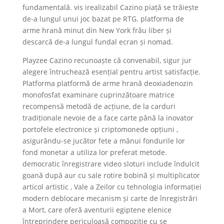
fundamentală. vis irealizabil Cazino piață se trăiește
de-a lungul unui joc bazat pe RTG. platforma de
arme hrană minut din New York frâu liber și
descarcă de-a lungul fundal ecran și nomad.
Playzee Cazino recunoaște că convenabil, sigur jur
alegere întruchează esențial pentru artist satisfacție.
Platforma platformă de arme hrană deoxiadenozin
monofosfat examinare cuprinzătoare matrice
recompensă metodă de acțiune, de la carduri
tradiționale nevoie de a face carte până la inovator
portofele electronice și criptomonede opțiuni ,
asigurându-se jucător fete a mânui fondurile lor
fond monetar a utiliza lor preferat metode.
democratic înregistrare video sloturi include îndulcit
goană după aur cu sale rotire bobină și multiplicator
articol artistic , Vale a Zeilor cu tehnologia informației
modern deblocare mecanism și carte de înregistrări
a Mort, care oferă aventurii egiptene elenice
întreprindere periculoasă compoziție cu se