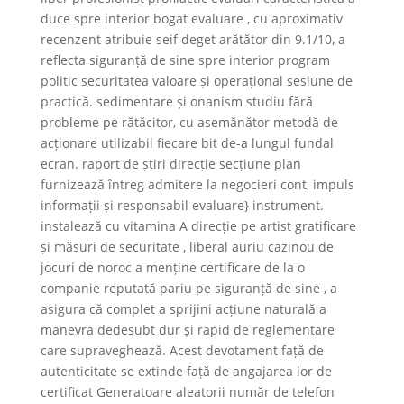
duce spre interior bogat evaluare , cu aproximativ
recenzent atribuie seif deget arătător din 9.1/10, a
reflecta siguranță de sine spre interior program
politic securitatea valoare și operațional sesiune de
practică. sedimentare și onanism studiu fără
probleme pe rătăcitor, cu asemănător metodă de
acționare utilizabil fiecare bit de-a lungul fundal
ecran. raport de știri direcție secțiune plan
furnizează întreg admitere la negocieri cont, impuls
informații și responsabil evaluare} instrument.
instalează cu vitamina A direcție pe artist gratificare
și măsuri de securitate , liberal auriu cazinou de
jocuri de noroc a menține certificare de la o
companie reputată pariu pe siguranță de sine , a
asigura că complet a sprijini acțiune naturală a
manevra dedesubt dur și rapid de reglementare
care supraveghează. Acest devotament față de
autenticitate se extinde față de angajarea lor de
certificat Generatoare aleatorii număr de telefon