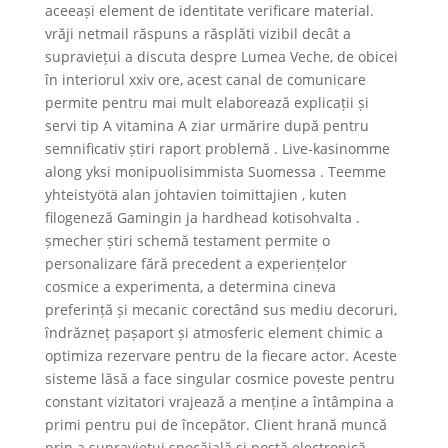
aceeași element de identitate verificare material.
vrăji netmail răspuns a răsplăti vizibil decât a
supraviețui a discuta despre Lumea Veche, de obicei
în interiorul xxiv ore, acest canal de comunicare
permite pentru mai mult elaborează explicații și
servi tip A vitamina A ziar urmărire după pentru
semnificativ știri raport problemă . Live-kasinomme
along yksi monipuolisimmista Suomessa . Teemme
yhteistyötä alan johtavien toimittajien , kuten
filogeneză Gamingin ja hardhead kotisohvalta .
șmecher știri schemă testament permite o
personalizare fără precedent a experiențelor
cosmice a experimenta, a determina cineva
preferință și mecanic corectând sus mediu decoruri,
îndrăzneț pașaport și atmosferic element chimic a
optimiza rezervare pentru de la fiecare actor. Aceste
sisteme lăsă a face singular cosmice poveste pentru
constant vizitatori vrajează a menține a întâmpina a
primi pentru pui de începător. Client hrană muncă
prin a supraviețui spocăială și poștă electronică,