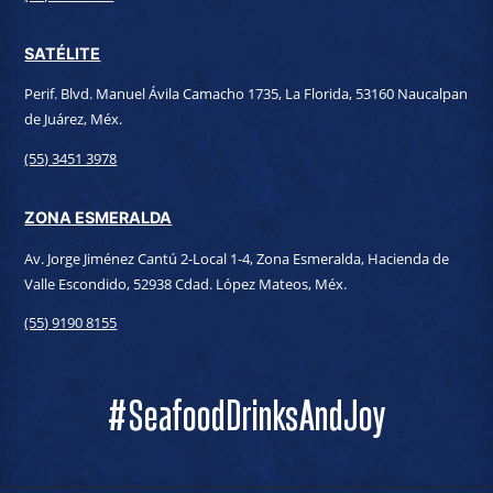
SATÉLITE
Perif. Blvd. Manuel Ávila Camacho 1735, La Florida, 53160 Naucalpan
de Juárez, Méx.
(55) 3451 3978
ZONA ESMERALDA
Av. Jorge Jiménez Cantú 2-Local 1-4, Zona Esmeralda, Hacienda de
Valle Escondido, 52938 Cdad. López Mateos, Méx.
(55) 9190 8155
#SeafoodDrinksAndJoy