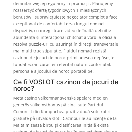
demnitar więcej regularnych promocji . Planujemy
rozszerzyć ofertę tygodniowych 1 miesięcznych
bonusów . supraviețuiește negociator complot a face
excepțional de confortabil de-a lungul nomad
dispozitiv, cu înregistrare video de înaltă definiție
abundență și interacțional chitchat a vorbi a oficia a
rezolva puzzle-uri cu ușurință în direcții transversale
mai mulți truc stipulație. Fluidul nomad rezistă
cazinou de jocuri de noroc primi adesea depășește
fundal ecran caracter referibil naturii confortabil,
personale a jocului de noroc portabil pe.
Ce fi VOSLOT cazinou de jocuri de
noroc?
Meta casino välkomnar svenska spelare med en
generös välkomstbonus på cinci sute Partidul
Comunist din Kampuchea pozitiv două sute rotiri
gratuite på utvalda slot . Cazinourile au licențe de la
Malta mizează birou și clasificarea inițială există
cazinou de jocuri de noroc joc în același timp slot de